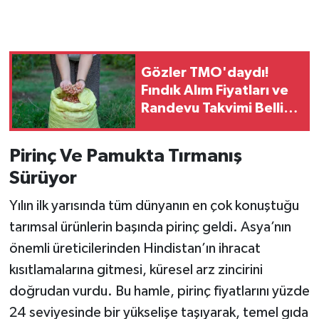
Gözler TMO'daydı!
Fındık Alım Fiyatları ve
Randevu Takvimi Belli
Oldu
Pirinç Ve Pamukta Tırmanış
Sürüyor
Yılın ilk yarısında tüm dünyanın en çok konuştuğu
tarımsal ürünlerin başında pirinç geldi. Asya’nın
önemli üreticilerinden Hindistan’ın ihracat
kısıtlamalarına gitmesi, küresel arz zincirini
doğrudan vurdu. Bu hamle, pirinç fiyatlarını yüzde
24 seviyesinde bir yükselişe taşıyarak, temel gıda