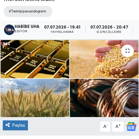
#Tarimpiyasasidegisim
HABİBE UHA
07.07.2026 - 19:41
07.07.2026 - 20:47
EDITÖR
YAYINLANMA
GÜNCELLEME
Paylaş
-
+
A
A