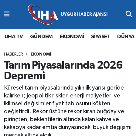
Abone Ol
Nöbetçi Eczaneler
UHA TV
GÜNDEM
EKONOMİ
SİYASET
DÜNYA
Gündem
Hava Durumu
Ekonomi
Namaz Vakitleri
HABERLER
EKONOMİ
Tarım Piyasalarında 2026
Magazin
Trafik Durumu
Depremi
Siyaset
Süper Lig Puan Durumu ve Fikstür
Küresel tarım piyasalarında yılın ilk yarısı geride
kalırken; jeopolitik riskler, enerji maliyetleri ve
Spor
Tüm Manşetler
iklimsel değişimler fiyat tablosunu kökten
değiştirdi. Rekor üstüne rekor kıran buğday ve
Yaşam
Son Dakika Haberleri
pirinçten, beklentilerin altında kalan kahve ve
kakaoya kadar emtia dünyasındaki büyük değişimi
Haber Arşivi
mercek altına aldık.