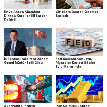
Ev ve Araba Alacaklar
Çiftçilere Destek Ödemesi
Dikkat: Kurallar Sil Baştan
Başladı
Değişti
İş Bankası'nda Yeni Dönem...
Fed Başkanı Konuştu,
Genel Müdür Belli Oldu
Piyasalar Karıştı Gözler
Eylül Kararında
Akaryakıta İndirim
İran Saldırısı Sonrası