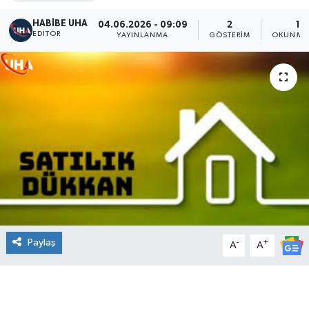
HABİBE UHA
04.06.2026 - 09:09
2
1 
EDITÖR
YAYINLANMA
GÖSTERIM
OKUNMA 
Paylaş
-
+
A
A