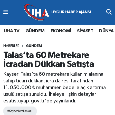
Abone Ol
Nöbetçi Eczaneler
UHA TV
GÜNDEM
EKONOMİ
SİYASET
DÜNYA
Gündem
Hava Durumu
Ekonomi
Namaz Vakitleri
HABERLER
GÜNDEM
Talas’ta 60 Metrekare
Magazin
Trafik Durumu
İcradan Dükkan Satışta
Siyaset
Süper Lig Puan Durumu ve Fikstür
Kayseri Talas'ta 60 metrekare kullanım alanına
sahip ticari dükkan, icra dairesi tarafından
Spor
Tüm Manşetler
11.050.000 ₺ muhammen bedelle açık artırma
usulü satışa sunuldu. İhaleye ilişkin detaylar
Yaşam
Son Dakika Haberleri
esatis.uyap.gov.tr'de yayınlandı.
Haber Arşivi
#Kayseriicrailanlari