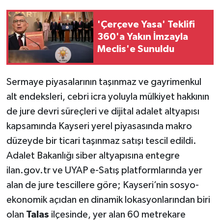
'Çerçeve Yasa' Teklifi
360'a Yakın İmzayla
Meclis'e Sunuldu
Sermaye piyasalarının taşınmaz ve gayrimenkul
alt endeksleri, cebri icra yoluyla mülkiyet hakkının
de jure devri süreçleri ve dijital adalet altyapısı
kapsamında Kayseri yerel piyasasında makro
düzeyde bir ticari taşınmaz satışı tescil edildi.
Adalet Bakanlığı siber altyapısına entegre
ilan.gov.tr ve UYAP e-Satış platformlarında yer
alan de jure tescillere göre; Kayseri’nin sosyo-
ekonomik açıdan en dinamik lokasyonlarından biri
olan
Talas
ilçesinde, yer alan 60 metrekare