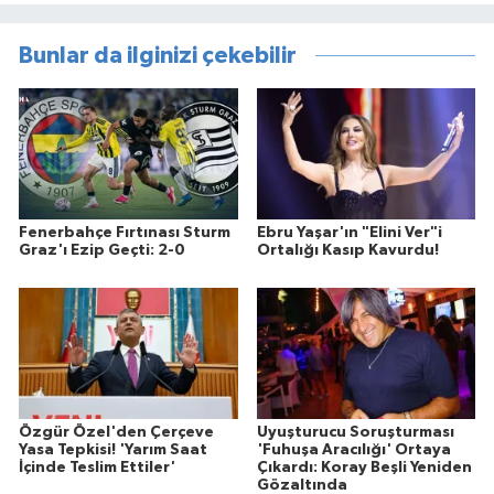
Bunlar da ilginizi çekebilir
Fenerbahçe Fırtınası Sturm
Ebru Yaşar'ın "Elini Ver"i
Graz'ı Ezip Geçti: 2-0
Ortalığı Kasıp Kavurdu!
Özgür Özel'den Çerçeve
Uyuşturucu Soruşturması
Yasa Tepkisi! 'Yarım Saat
'Fuhuşa Aracılığı' Ortaya
İçinde Teslim Ettiler'
Çıkardı: Koray Beşli Yeniden
Gözaltında