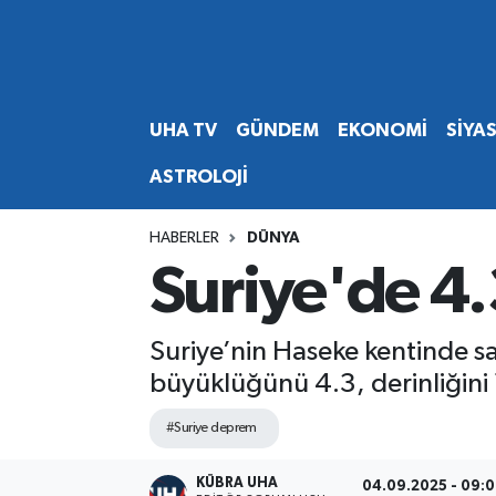
Abone Ol
Nöbetçi Eczaneler
UHA TV
GÜNDEM
EKONOMİ
SİYA
Gündem
Hava Durumu
ASTROLOJİ
Ekonomi
Namaz Vakitleri
HABERLER
DÜNYA
Magazin
Trafik Durumu
Suriye'de 4
Siyaset
Süper Lig Puan Durumu ve Fikstür
Suriye’nin Haseke kentinde 
Spor
Tüm Manşetler
büyüklüğünü 4.3, derinliğini 
Yaşam
Son Dakika Haberleri
#Suriye deprem
Haber Arşivi
KÜBRA UHA
04.09.2025 - 09: