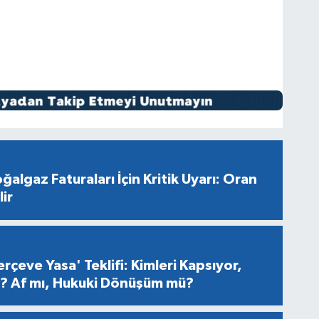
ğalgaz Faturaları İçin Kritik Uyarı: Oran
ir
rçeve Yasa' Teklifi: Kimleri Kapsıyor,
er? Af mı, Hukuki Dönüşüm mü?