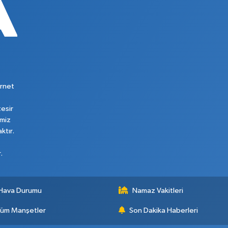
rnet
tesir
imiz
ktır.
.
Hava Durumu
Namaz Vakitleri
üm Manşetler
Son Dakika Haberleri