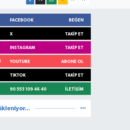
FACEBOOK
BEĞEN
X
TAKIP ET
INSTAGRAM
TAKIP ET
YOUTUBE
ABONE OL
TIKTOK
TAKIP ET
90 553 109 46 40
İLETIŞIM
ükleniyor...