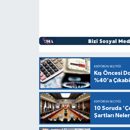
EDITÖRÜN SEÇTIĞI
Kış Öncesi Do
%40'a Çıkabil
EDITÖRÜN SEÇTIĞI
10 Soruda 'Çe
Şartları Nel