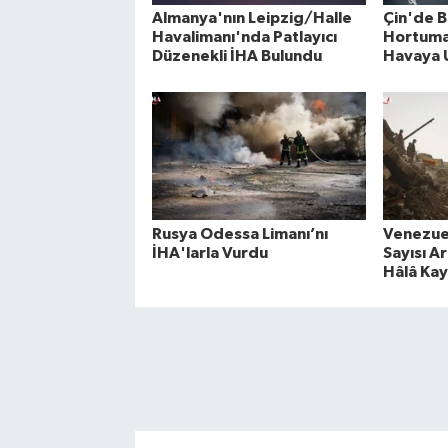
Almanya'nın Leipzig/Halle
Çin'de B
Havalimanı'nda Patlayıcı
Hortuma
Düzenekli İHA Bulundu
Havaya 
Rusya Odessa Limanı’nı
Venezue
İHA'larla Vurdu
Sayısı Ar
Hâlâ Kay