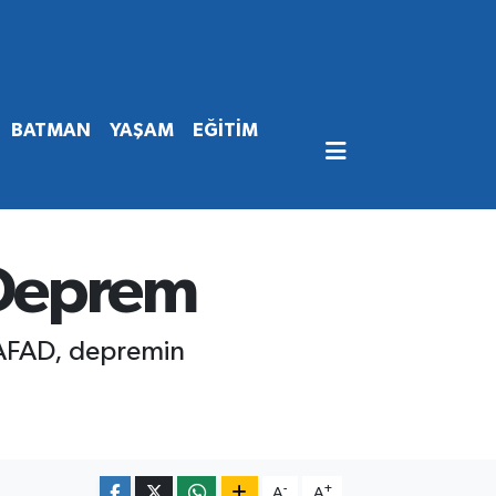
BATMAN
YAŞAM
EĞİTİM
 Deprem
 AFAD, depremin
-
+
A
A