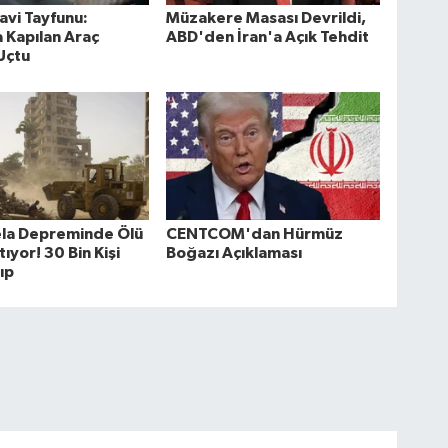
avi Tayfunu:
Müzakere Masası Devrildi,
 Kapılan Araç
ABD'den İran'a Açık Tehdit
Uçtu
la Depreminde Ölü
CENTCOM'dan Hürmüz
tıyor! 30 Bin Kişi
Boğazı Açıklaması
ıp