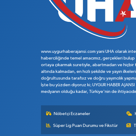
www.uygurhaberajansi.com yani UHA olarak inte
haberciliğinde temel amacımız, gerçekleri bulup
ortaya çıkarmak suretiyle, abartmadan ve hiçbir 
altında kalmadan, en hızlı şekilde ve yayın ilkeler
doğrultusunda tarafsız ve doğru yayıncılık yapma
İşte bu yüzden diyoruz ki; UYGUR HABER AJANSI
medyanın olduğu kadar, Türkiye'nin de ihtiyacıdır
Nöbetçi Eczaneler
Süper Lig Puan Durumu ve Fikstür
T