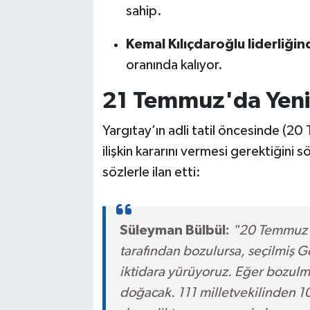
sahip.
Kemal Kılıçdaroğlu liderliğind
oranında kalıyor.
21 Temmuz'da Yeni
Yargıtay’ın adli tatil öncesinde (2
ilişkin kararını vermesi gerektiğini 
sözlerle ilan etti:
Süleyman Bülbül:
"20 Temmuz'a
tarafından bozulursa, seçilmiş G
iktidara yürüyoruz. Eğer bozul
doğacak. 111 milletvekilinden 10