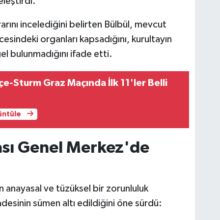
eleştirdi.
rını incelediğini belirten Bülbül, mevcut
cesindeki organları kapsadığını, kurultayın
el bulunmadığını ifade etti.
e-Sturm Graz Maçında İlk 11'ler Belli
rüntüle
ası Genel Merkez'de
 anayasal ve tüzüksel bir zorunluluk
desinin sümen altı edildiğini öne sürdü: