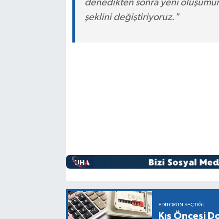
denedikten sonra yeni oluşumu
şeklini değiştiriyoruz."
EDITÖRÜN SEÇTIĞI
Kış Öncesi Do