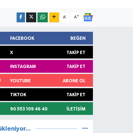
-
+
A
A
FACEBOOK
BEĞEN
X
TAKIP ET
INSTAGRAM
TAKIP ET
YOUTUBE
ABONE OL
TIKTOK
TAKIP ET
90 553 109 46 40
İLETIŞIM
ükleniyor...