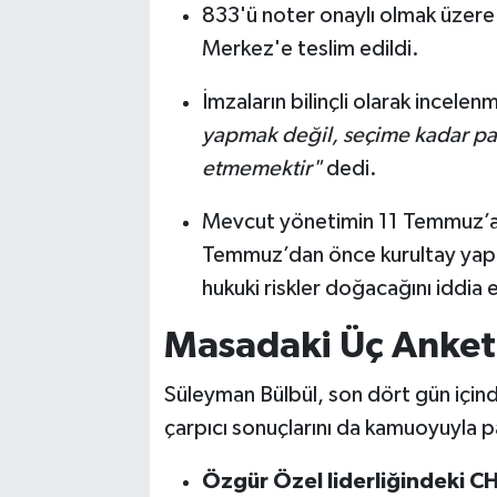
833'ü noter onaylı olmak üzer
Merkez'e teslim edildi.
İmzaların bilinçli olarak incele
yapmak değil, seçime kadar par
etmemektir"
dedi.
Mevcut yönetimin 11 Temmuz’a k
Temmuz’dan önce kurultay yapı
hukuki riskler doğacağını iddia e
Masadaki Üç Anketi
Süleyman Bülbül, son dört gün içinde 
çarpıcı sonuçlarını da kamuoyuyla p
Özgür Özel liderliğindeki C