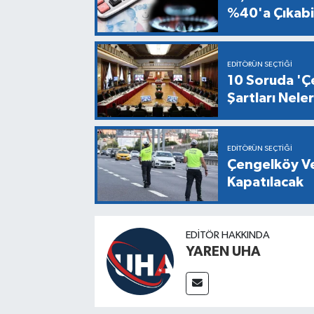
%40'a Çıkabil
EDITÖRÜN SEÇTIĞI
10 Soruda 'Çe
Şartları Nel
EDITÖRÜN SEÇTIĞI
Çengelköy Ve
Kapatılacak
EDITÖR HAKKINDA
YAREN UHA