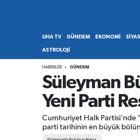
Abone Ol
Nöbetçi Eczaneler
UHA TV
GÜNDEM
EKONOMİ
SİYA
Gündem
Hava Durumu
ASTROLOJİ
Ekonomi
Namaz Vakitleri
HABERLER
GÜNDEM
Magazin
Trafik Durumu
Süleyman Bül
Siyaset
Süper Lig Puan Durumu ve Fikstür
Yeni Parti Re
Spor
Tüm Manşetler
Cumhuriyet Halk Partisi’nde "
Yaşam
Son Dakika Haberleri
parti tarihinin en büyük bölün
Haber Arşivi
#Suleymanbulbulchpaciklama