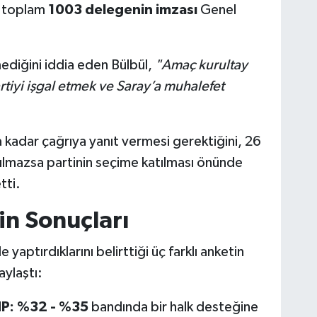
e toplam
1003 delegenin imzası
Genel
nmediğini iddia eden Bülbül,
"Amaç kurultay
tiyi işgal etmek ve Saray’a muhalefet
adar çağrıya yanıt vermesi gerektiğini, 26
lmazsa partinin seçime katılması önünde
tti.
n Sonuçları
yaptırdıklarını belirttiği üç farklı anketin
aylaştı:
HP:
%32 - %35
bandında bir halk desteğine