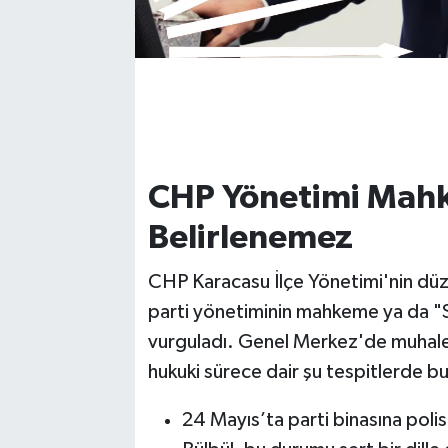
CHP Yönetimi Mahk
Belirlenemez
CHP Karacasu İlçe Yönetimi'nin düz
parti yönetiminin mahkeme ya da "S
vurguladı. Genel Merkez'de muhale
hukuki sürece dair şu tespitlerde b
24 Mayıs’ta parti binasına polis