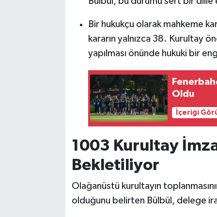
Bülbül, bu durumu sert bir dille 
Bir hukukçu olarak mahkeme kara
kararın yalnızca 38. Kurultay ön
yapılması önünde hukuki bir eng
Fenerbahç
Oldu
İçeriği Gö
1003 Kurultay İmz
Bekletiliyor
Olağanüstü kurultayın toplanmasının
olduğunu belirten Bülbül, delege ira