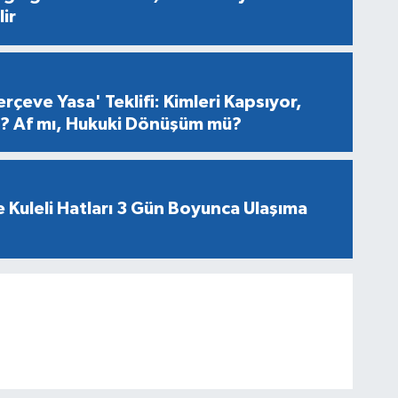
ir
rçeve Yasa' Teklifi: Kimleri Kapsıyor,
er? Af mı, Hukuki Dönüşüm mü?
 Kuleli Hatları 3 Gün Boyunca Ulaşıma