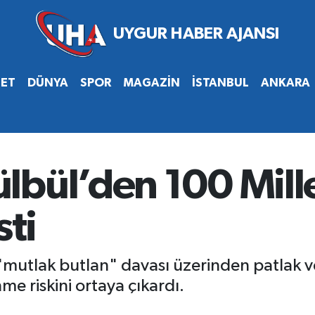
SET
DÜNYA
SPOR
MAGAZİN
İSTANBUL
ANKARA
bül’den 100 Mille
sti
mutlak butlan" davası üzerinden patlak vere
me riskini ortaya çıkardı.