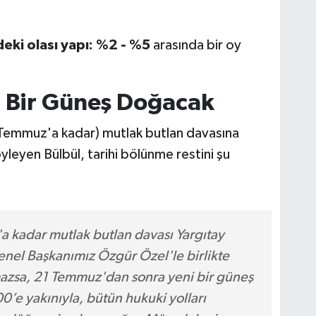
eki olası yapı:
%2 - %5
arasında bir oy
 Bir Güneş Doğacak
0 Temmuz'a kadar) mutlak butlan davasına
söyleyen Bülbül, tarihi bölünme restini şu
 kadar mutlak butlan davası Yargıtay
enel Başkanımız Özgür Özel'le birlikte
mazsa, 21 Temmuz'dan sonra yeni bir güneş
0’e yakınıyla, bütün hukuki yolları