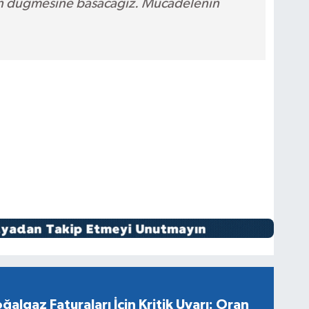
n düğmesine basacağız. Mücadelenin
ğalgaz Faturaları İçin Kritik Uyarı: Oran