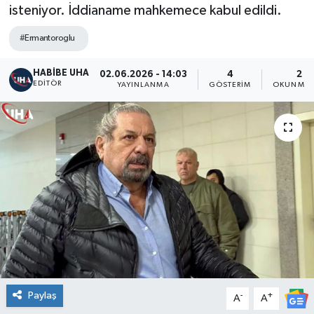
isteniyor. İddianame mahkemece kabul edildi.
#Ermantoroglu
HABİBE UHA
02.06.2026 - 14:03
4
2 D
EDITÖR
YAYINLANMA
GÖSTERIM
OKUNMA 
Paylaş
-
+
A
A