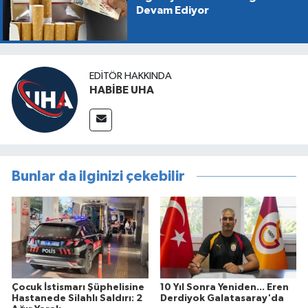
Devam Ediyor
EDITÖR HAKKINDA
HABİBE UHA
Bunlar da ilginizi çekebilir
Çocuk İstismarı Şüphelisine
10 Yıl Sonra Yeniden... Eren
Hastanede Silahlı Saldırı: 2
Derdiyok Galatasaray'da