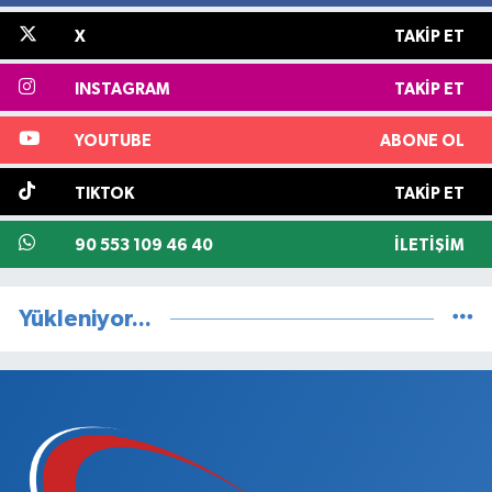
X
TAKIP ET
INSTAGRAM
TAKIP ET
YOUTUBE
ABONE OL
TIKTOK
TAKIP ET
90 553 109 46 40
İLETIŞIM
Yükleniyor...