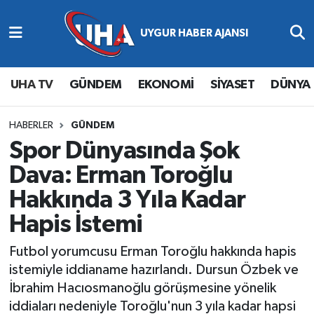
Abone Ol
Nöbetçi Eczaneler
UHA TV
GÜNDEM
EKONOMİ
SİYASET
DÜNYA
Gündem
Hava Durumu
Ekonomi
Namaz Vakitleri
HABERLER
GÜNDEM
Spor Dünyasında Şok
Magazin
Trafik Durumu
Dava: Erman Toroğlu
Hakkında 3 Yıla Kadar
Siyaset
Süper Lig Puan Durumu ve Fikstür
Hapis İstemi
Spor
Tüm Manşetler
Futbol yorumcusu Erman Toroğlu hakkında hapis
Yaşam
Son Dakika Haberleri
istemiyle iddianame hazırlandı. Dursun Özbek ve
İbrahim Hacıosmanoğlu görüşmesine yönelik
Haber Arşivi
iddiaları nedeniyle Toroğlu'nun 3 yıla kadar hapsi