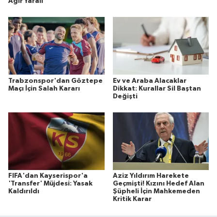
Ağır Yaralı
Trabzonspor'dan Göztepe
Ev ve Araba Alacaklar
Maçı İçin Salah Kararı
Dikkat: Kurallar Sil Baştan
Değişti
FIFA'dan Kayserispor'a
Aziz Yıldırım Harekete
'Transfer' Müjdesi: Yasak
Geçmişti! Kızını Hedef Alan
Kaldırıldı
Şüpheli İçin Mahkemeden
Kritik Karar