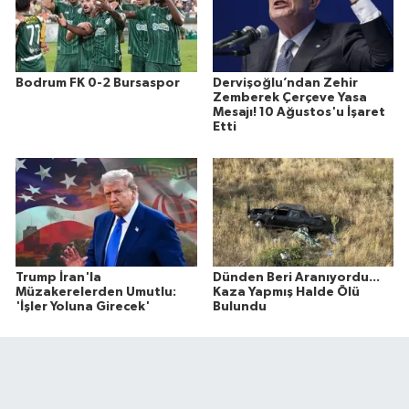
Bodrum FK 0-2 Bursaspor
Dervişoğlu’ndan Zehir
Zemberek Çerçeve Yasa
Mesajı! 10 Ağustos'u İşaret
Etti
Trump İran'la
Dünden Beri Aranıyordu...
Müzakerelerden Umutlu:
Kaza Yapmış Halde Ölü
'İşler Yoluna Girecek'
Bulundu