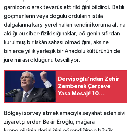
garnizon olarak tevarüs ettirildiğini bildirdi. Batılı
göçmenlerin veya doğulu orduların istila
dalgalarına karşı yerel halkın kendini koruma altına
aldığı bu siber-fiziki sığınaklar, bölgenin sıfırdan
kurulmuş bir iskân sahası olmadığını, aksine
binlerce yıllık yerleşik bir Anadolu kültürünün de
jure mirası olduğunu tescilliyor.
Dervişoğlu’ndan Zehir
Zemberek Çerçeve
Yasa Mesajı! 10
Ağustos'u İşaret Etti
Bölgeyi sörvey etmek amacıyla seyahat eden sivil
ziyaretçilerden Bekir Eroğlu, mağara
kronolojisinin derinliğini öğrendiğinde büyük