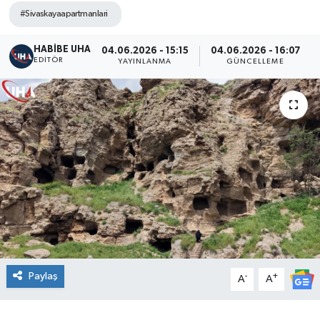
#Sivaskayaapartmanlari
HABİBE UHA
04.06.2026 - 15:15
04.06.2026 - 16:07
EDITÖR
YAYINLANMA
GÜNCELLEME
Paylaş
-
+
A
A