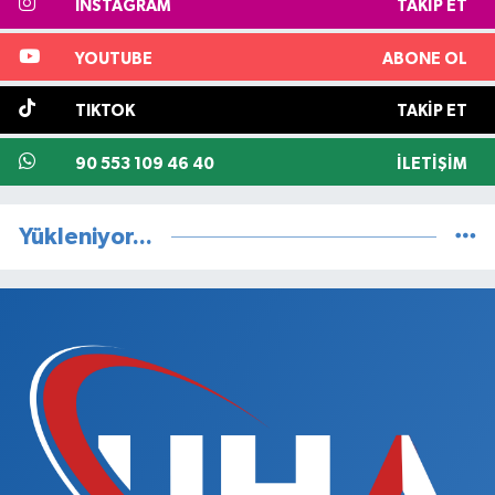
INSTAGRAM
TAKIP ET
YOUTUBE
ABONE OL
TIKTOK
TAKIP ET
90 553 109 46 40
İLETIŞIM
Yükleniyor...