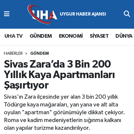
Abone Ol
Nöbetçi Eczaneler
UHA TV
GÜNDEM
EKONOMİ
SİYASET
DÜNYA
Gündem
Hava Durumu
Ekonomi
Namaz Vakitleri
HABERLER
GÜNDEM
Sivas Zara’da 3 Bin 200
Magazin
Trafik Durumu
Yıllık Kaya Apartmanları
Şaşırtıyor
Siyaset
Süper Lig Puan Durumu ve Fikstür
Sivas'ın Zara ilçesinde yer alan 3 bin 200 yıllık
Spor
Tüm Manşetler
Tödürge kaya mağaraları, yan yana ve alt alta
oyulan "apartman" görünümüyle dikkat çekiyor.
Yaşam
Son Dakika Haberleri
Roma ve kadim medeniyetlerin sığınma kalkanı
olan yapılar turizme kazandırılıyor.
Haber Arşivi