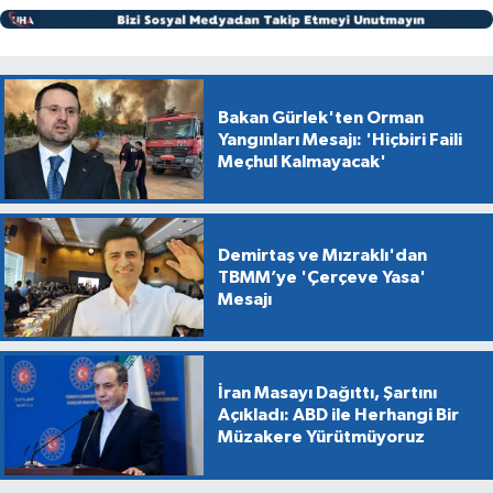
Bakan Gürlek'ten Orman
Yangınları Mesajı: 'Hiçbiri Faili
Meçhul Kalmayacak'
Demirtaş ve Mızraklı'dan
TBMM’ye 'Çerçeve Yasa'
Mesajı
İran Masayı Dağıttı, Şartını
Açıkladı: ABD ile Herhangi Bir
Müzakere Yürütmüyoruz