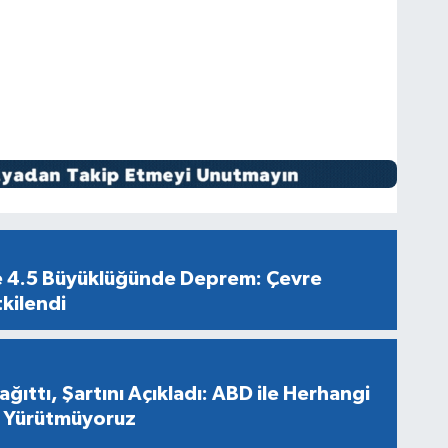
e 4.5 Büyüklüğünde Deprem: Çevre
tkilendi
ağıttı, Şartını Açıkladı: ABD ile Herhangi
e Yürütmüyoruz