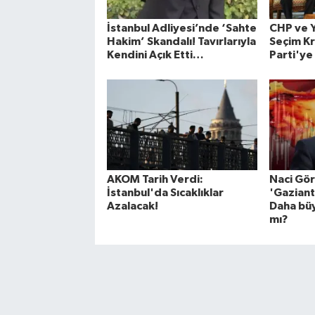
İstanbul Adliyesi’nde ‘Sahte
CHP ve Y
Hakim’ Skandalı! Tavırlarıyla
Seçim Kr
Kendini Açık Etti…
Parti'ye
AKOM Tarih Verdi:
Naci Gör
İstanbul'da Sıcaklıklar
'Gaziant
Azalacak!
Daha bü
mı?