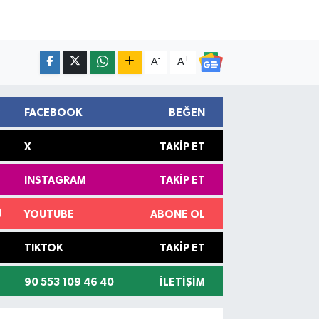
-
+
A
A
FACEBOOK
BEĞEN
X
TAKIP ET
INSTAGRAM
TAKIP ET
YOUTUBE
ABONE OL
TIKTOK
TAKIP ET
90 553 109 46 40
İLETIŞIM