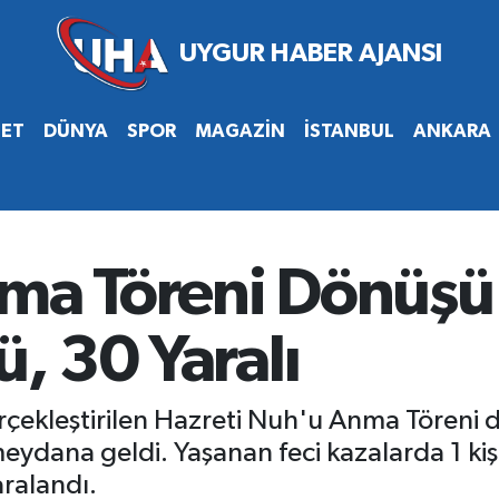
SET
DÜNYA
SPOR
MAGAZİN
İSTANBUL
ANKARA
nma Töreni Dönüşü 
ü, 30 Yaralı
rçekleştirilen Hazreti Nuh'u Anma Töreni 
eydana geldi. Yaşanan feci kazalarda 1 kişi 
aralandı.