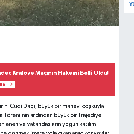
Y
dec Kralove Maçının Hakemi Belli Oldu!
üle
n tarihi Cudi Dağı, büyük bir manevi coşkuyla
 Töreni'nin ardından büyük bir trajediye
nlenen ve vatandaşların yoğun katılım
rine dönmek üzere yola çıkan araç konvoyları,