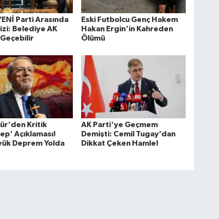
ENİ Parti Arasında
Eski Futbolcu Genç Hakem
izi: Belediye AK
Hakan Ergin'in Kahreden
 Geçebilir
Ölümü
ür'den Kritik
AK Parti'ye Geçmem
ep' Açıklaması!
Demişti: Cemil Tugay’dan
yük Deprem Yolda
Dikkat Çeken Hamle!