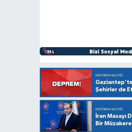
EDITÖRÜN SEÇTIĞI
Gaziantep't
Şehirler de E
EDITÖRÜN SEÇTIĞI
İran Masayı D
Bir Müzaker