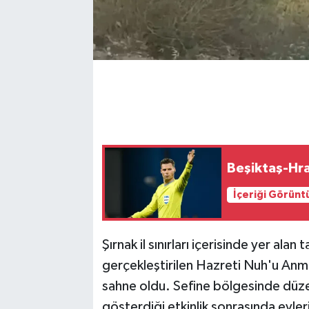
Beşiktaş-Hra
İçeriği Görünt
Şırnak il sınırları içerisinde yer ala
gerçekleştirilen Hazreti Nuh'u Anma
sahne oldu. Sefine bölgesinde düze
gösterdiği etkinlik sonrasında evle