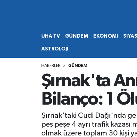
Abone Ol
Nöbetçi Eczaneler
UHA TV
GÜNDEM
EKONOMİ
SİYA
Gündem
Hava Durumu
ASTROLOJİ
Ekonomi
Namaz Vakitleri
HABERLER
GÜNDEM
Magazin
Trafik Durumu
Şırnak'ta A
Siyaset
Süper Lig Puan Durumu ve Fikstür
Bilanço: 1 Öl
Spor
Tüm Manşetler
Şırnak'taki Cudi Dağı'nda ge
Yaşam
Son Dakika Haberleri
peş peşe 4 ayrı trafik kazası m
olmak üzere toplam 30 kişi y
Haber Arşivi