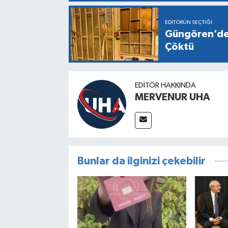
EDITÖRÜN SEÇTIĞI
Güngören’de 
Çöktü
EDITÖR HAKKINDA
MERVENUR UHA
Bunlar da ilginizi çekebilir