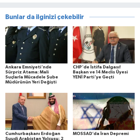
Bunlar da ilginizi çekebilir
Ankara Emniyeti'nde
CHP'de İstifa Dalgası!
Sürpriz Atama: Mali
Başkan ve 14 Meclis Üyesi
Suçlarla Mücadele Şube
YENİ Parti'ye Geçti
Müdürünün Yeri Değişti
Cumhurbaşkanı Erdoğan
MOSSAD’da İran Depremi
Suudi Arabistan Yolcusu: 2