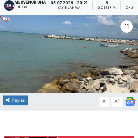
MERVENUR UHA
05.07.2026 - 20:21
8
EDITÖR
YAYINLANMA
GÖSTERIM
OKUNM
Paylaş
-
+
A
A