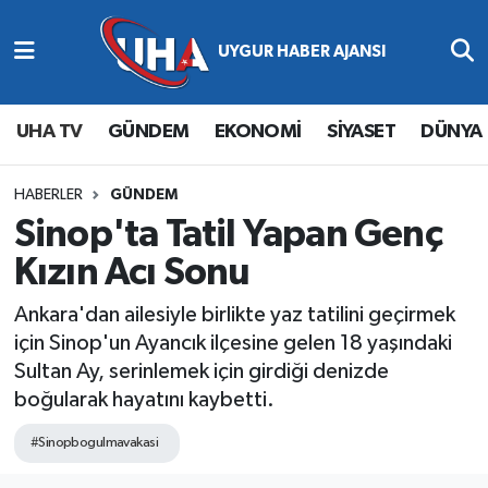
Abone Ol
Nöbetçi Eczaneler
UHA TV
GÜNDEM
EKONOMİ
SİYASET
DÜNYA
Gündem
Hava Durumu
Ekonomi
Namaz Vakitleri
HABERLER
GÜNDEM
Sinop'ta Tatil Yapan Genç
Magazin
Trafik Durumu
Kızın Acı Sonu
Siyaset
Süper Lig Puan Durumu ve Fikstür
Ankara'dan ailesiyle birlikte yaz tatilini geçirmek
için Sinop'un Ayancık ilçesine gelen 18 yaşındaki
Spor
Tüm Manşetler
Sultan Ay, serinlemek için girdiği denizde
boğularak hayatını kaybetti.
Yaşam
Son Dakika Haberleri
#Sinopbogulmavakasi
Haber Arşivi