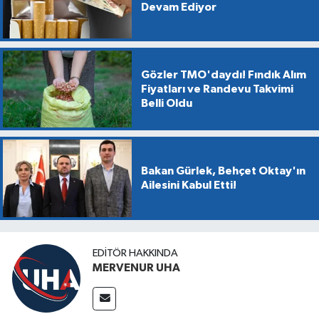
Devam Ediyor
Gözler TMO'daydı! Fındık Alım
Fiyatları ve Randevu Takvimi
Belli Oldu
Bakan Gürlek, Behçet Oktay'ın
Ailesini Kabul Etti!
EDITÖR HAKKINDA
MERVENUR UHA