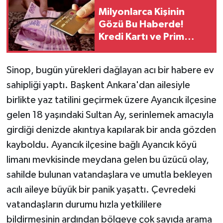
Milyonlarca Kişinin
Gözü Bu Haberde!
Kredi Kartı ve Prim
Borcu Silinecek Mi?
Sinop, bugün yürekleri dağlayan acı bir habere ev
sahipliği yaptı. Başkent Ankara'dan ailesiyle
birlikte yaz tatilini geçirmek üzere Ayancık ilçesine
gelen 18 yaşındaki Sultan Ay, serinlemek amacıyla
girdiği denizde akıntıya kapılarak bir anda gözden
kayboldu. Ayancık ilçesine bağlı Ayancık köyü
limanı mevkisinde meydana gelen bu üzücü olay,
sahilde bulunan vatandaşlara ve umutla bekleyen
acılı aileye büyük bir panik yaşattı. Çevredeki
vatandaşların durumu hızla yetkililere
bildirmesinin ardından bölgeye çok sayıda arama