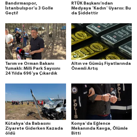
Bandırmaspor,
RTÜK Başkanı’ndan
İstanbulspor’u 3 Golle
Medyaya 'Kadın' Uyarısı: Bu
Geçti!
da Şiddettir
Tarım ve Orman Bakanı
Altın ve Gümüş Fiyatlarında
Yumaklı: Milli Park Sayısını
Önemli Artış
24 Yılda 696'ya Çıkardık
Kütahya'da Babasını
Konya'da Eğlence
Ziyarete Giderken Kazada
Mekanında Kavga, Ölümle
öldü
Bitti