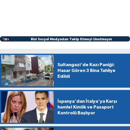
Sultangazi'de Kazı Paniği:
Hasar Gören 3 Bina Tahliye
Edildi
İspanya'dan İtalya'ya Karşı
hamle! Kimlik ve Pasaport
Kontrolü Başlıyor