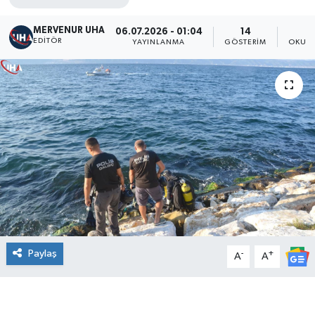
MERVENUR UHA
06.07.2026 - 01:04
14
EDITÖR
YAYINLANMA
GÖSTERIM
OKUNM
Paylaş
-
+
A
A