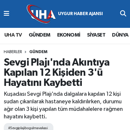
Abone Ol
Nöbetçi Eczaneler
UHA TV
GÜNDEM
EKONOMİ
SİYASET
DÜNYA
Gündem
Hava Durumu
Ekonomi
Namaz Vakitleri
HABERLER
GÜNDEM
Sevgi Plajı'nda Akıntıya
Magazin
Trafik Durumu
Kapılan 12 Kişiden 3'ü
Hayatını Kaybetti
Siyaset
Süper Lig Puan Durumu ve Fikstür
Kuşadası Sevgi Plajı'nda dalgalara kapılan 12 kişi
Spor
Tüm Manşetler
sudan çıkarılarak hastaneye kaldırılırken, durumu
ağır olan 3 kişi yapılan tüm müdahalelere rağmen
Yaşam
Son Dakika Haberleri
hayatını kaybetti.
Haber Arşivi
#Sevgiplajibogulmavakasi