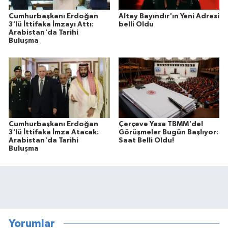
Cumhurbaşkanı Erdoğan
Altay Bayındır'ın Yeni Adresi
3'lü İttifaka İmzayı Attı:
belli Oldu
Arabistan'da Tarihi
Buluşma
Cumhurbaşkanı Erdoğan
Çerçeve Yasa TBMM'de!
3'lü İttifaka İmza Atacak:
Görüşmeler Bugün Başlıyor:
Arabistan'da Tarihi
Saat Belli Oldu!
Buluşma
Yorumlar