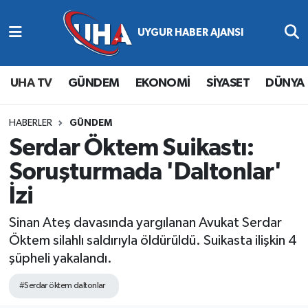
Abone Ol
Nöbetçi Eczaneler
UHA TV
GÜNDEM
EKONOMİ
SİYASET
DÜNYA
Gündem
Hava Durumu
Ekonomi
Namaz Vakitleri
HABERLER
GÜNDEM
Serdar Öktem Suikastı:
Magazin
Trafik Durumu
Soruşturmada 'Daltonlar'
İzi
Siyaset
Süper Lig Puan Durumu ve Fikstür
Sinan Ateş davasında yargılanan Avukat Serdar
Spor
Tüm Manşetler
Öktem silahlı saldırıyla öldürüldü. Suikasta ilişkin 4
şüpheli yakalandı.
Yaşam
Son Dakika Haberleri
#Serdar öktem daltonlar
Haber Arşivi