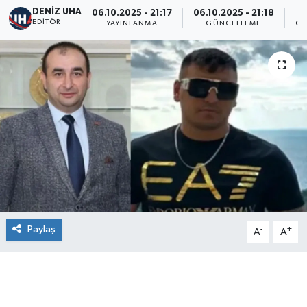
DENİZ UHA
06.10.2025 - 21:17
06.10.2025 - 21:18
EDITÖR
YAYINLANMA
GÜNCELLEME
GÖ
Paylaş
-
+
A
A