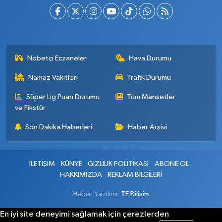
Nöbetçi Eczaneler
Hava Durumu
Namaz Vakitleri
Trafik Durumu
Süper Lig Puan Durumu
Tüm Manşetler
ve Fikstür
Son Dakika Haberleri
Haber Arşivi
İLETİŞİM
KÜNYE
GİZLİLİK POLİTİKASI
ABONE OL
HAKKIMIZDA
REKLAM BİLGİLERİ
Haber Yazılımı:
TE Bilişim
En iyi site deneyimi sağlamak için çerezlerden