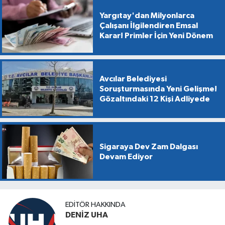
Yargıtay'dan Milyonlarca
Çalışanı İlgilendiren Emsal
Karar! Primler İçin Yeni Dönem
Avcılar Belediyesi
Soruşturmasında Yeni Gelişme!
Gözaltındaki 12 Kişi Adliyede
Sigaraya Dev Zam Dalgası
Devam Ediyor
EDITÖR HAKKINDA
DENİZ UHA