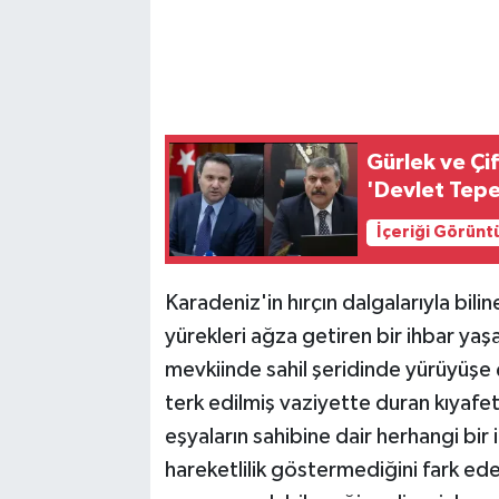
Gürlek ve Çi
'Devlet Tepe
İçeriği Görünt
Karadeniz'in hırçın dalgalarıyla bil
yürekleri ağza getiren bir ihbar yaş
mevkiinde sahil şeridinde yürüyüşe 
terk edilmiş vaziyette duran kıyafetle
eşyaların sahibine dair herhangi bir
hareketlilik göstermediğini fark ed