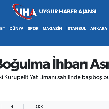
SET
DÜNYA
SPOR
MAGAZİN
İSTANBUL
ANKARA
ğulma İhbarı Asıl
 Kurupelit Yat Limanı sahilinde başıboş b
6
2 DK