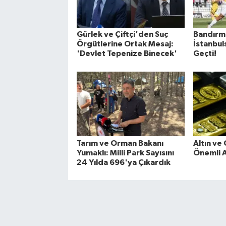
Gürlek ve Çiftçi'den Suç
Bandırm
Örgütlerine Ortak Mesaj:
İstanbul
'Devlet Tepenize Binecek'
Geçti!
Tarım ve Orman Bakanı
Altın ve
Yumaklı: Milli Park Sayısını
Önemli A
24 Yılda 696'ya Çıkardık