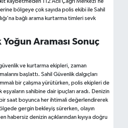
akit kaybetmeden 112 Acil Çağrı Merkezi'ne
erine bölgeye çok sayıda polis ekibi ile Sahil
ğı'na bağlı arama kurtarma timleri sevk
ik Yoğun Araması Sonuç
 güvenlik ve kurtarma ekipleri, zaman
arını başlattı. Sahil Güvenlik dalgıçları
mmalı bir çalışma yürütürken, polis ekipleri de
eşyaların sahibine dair ipuçları aradı. Denizin
k bir saat boyunca her ihtimali değerlendirerek
ölgede gergin bekleyiş sürerken, olayın
n habersiz denizin açıklarından kıyıya doğru