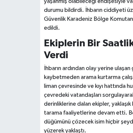
yaşanmış olabileceği endişesiyle v
durumu bildirdi. İhbarın ciddiyeti üz
Güvenlik Karadeniz Bölge Komutanlı
edildi.
Ekiplerin Bir Saatl
Verdi
İhbarın ardından olay yerine ulaşan
kaybetmeden arama kurtarma çalışmal
liman çevresinde ve kıyı hattında hu
çevredeki vatandaşları sorgulayarak 
derinliklerine dalan ekipler, yaklaşı
tarama faaliyetlerine devam etti. B
düğümünü çözecek isim hiçbir şeyde
yüzerek yaklaştı.