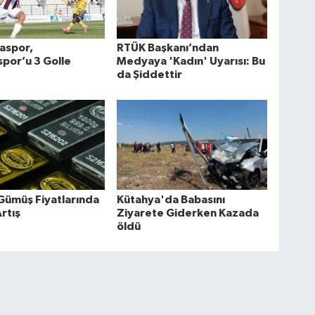
aspor,
RTÜK Başkanı’ndan
spor’u 3 Golle
Medyaya 'Kadın' Uyarısı: Bu
da Şiddettir
 Gümüş Fiyatlarında
Kütahya'da Babasını
rtış
Ziyarete Giderken Kazada
öldü