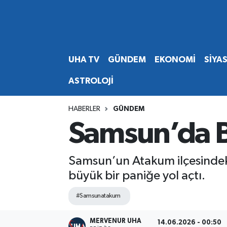
Abone Ol
Nöbetçi Eczaneler
UHA TV
GÜNDEM
EKONOMİ
SİYA
Gündem
Hava Durumu
ASTROLOJİ
Ekonomi
Namaz Vakitleri
HABERLER
GÜNDEM
Magazin
Trafik Durumu
Samsun’da Bo
Siyaset
Süper Lig Puan Durumu ve Fikstür
Samsun’un Atakum ilçesindeki
Spor
Tüm Manşetler
büyük bir paniğe yol açtı.
Yaşam
Son Dakika Haberleri
#Samsunatakum
Haber Arşivi
MERVENUR UHA
14.06.2026 - 00:50