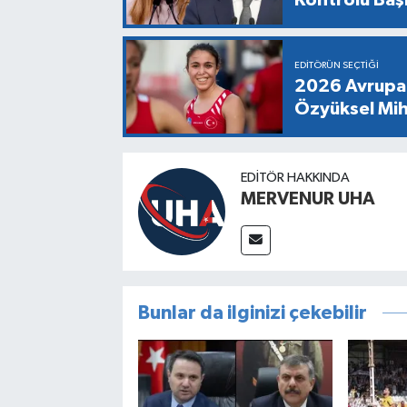
EDITÖRÜN SEÇTIĞI
2026 Avrupa 
Özyüksel Mih
EDITÖR HAKKINDA
MERVENUR UHA
Bunlar da ilginizi çekebilir