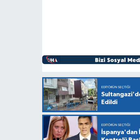
EDITÖRÜN SEÇTIĞI
Sultangazi'de
Edildi
EDITÖRÜN SEÇTIĞI
İspanya'dan İ
Kontrolü Baş