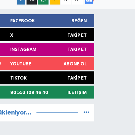
FACEBOOK
BEĞEN
X
TAKIP ET
INSTAGRAM
TAKIP ET
YOUTUBE
ABONE OL
TIKTOK
TAKIP ET
90 553 109 46 40
İLETIŞIM
ükleniyor...