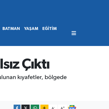
BATMAN
YAŞAM
EĞİTİM
sız Çıktı
ulunan kıyafetler, bölgede
-
+
A
A