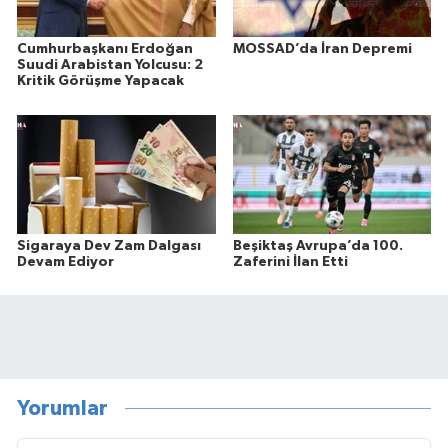
Cumhurbaşkanı Erdoğan
MOSSAD’da İran Depremi
Suudi Arabistan Yolcusu: 2
Kritik Görüşme Yapacak
Sigaraya Dev Zam Dalgası
Beşiktaş Avrupa’da 100.
Devam Ediyor
Zaferini İlan Etti
Yorumlar