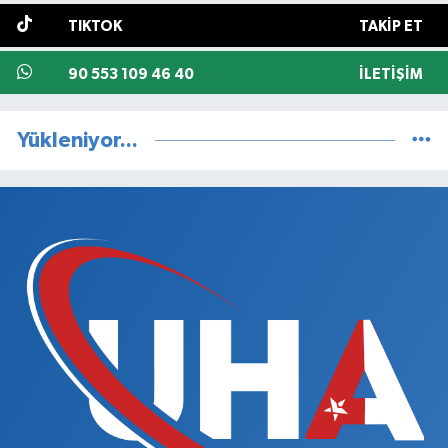
TIKTOK
TAKIP ET
90 553 109 46 40
İLETIŞIM
Yükleniyor...