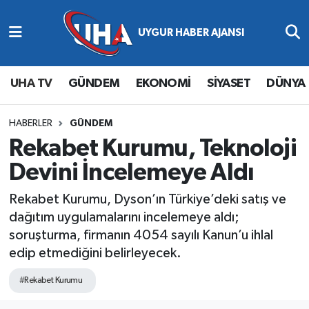
Abone Ol
Nöbetçi Eczaneler
UHA TV
GÜNDEM
EKONOMİ
SİYASET
DÜNYA
Gündem
Hava Durumu
Ekonomi
Namaz Vakitleri
HABERLER
GÜNDEM
Rekabet Kurumu, Teknoloji
Magazin
Trafik Durumu
Devini İncelemeye Aldı
Siyaset
Süper Lig Puan Durumu ve Fikstür
Rekabet Kurumu, Dyson’ın Türkiye’deki satış ve
dağıtım uygulamalarını incelemeye aldı;
Spor
Tüm Manşetler
soruşturma, firmanın 4054 sayılı Kanun’u ihlal
edip etmediğini belirleyecek.
Yaşam
Son Dakika Haberleri
#Rekabet Kurumu
Haber Arşivi