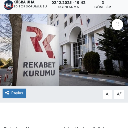
KÜBRA UHA
02.12.2025 - 19:42
3
EDİTÖR SORUMLUSU
YAYINLANMA
GÖSTERIM
Paylaş
-
+
A
A