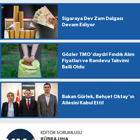
Sigaraya Dev Zam Dalgası
Devam Ediyor
Gözler TMO'daydı! Fındık Alım
Fiyatları ve Randevu Takvimi
Belli Oldu
Bakan Gürlek, Behçet Oktay'ın
Ailesini Kabul Etti!
EDİTÖR SORUMLUSU
KÜBRA UHA