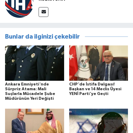
Bunlar da ilginizi çekebilir
Ankara Emniyeti'nde
CHP'de İstifa Dalgası!
Sürpriz Atama: Mali
Başkan ve 14 Meclis Üyesi
Suçlarla Mücadele Şube
YENİ Parti'ye Geçti
Müdürünün Yeri Değişti