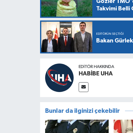
Gözler TMO'd
Takvimi Belli
EDITÖRÜN SEÇTIĞI
Bakan Gürlek,
EDITÖR HAKKINDA
HABİBE UHA
Bunlar da ilginizi çekebilir