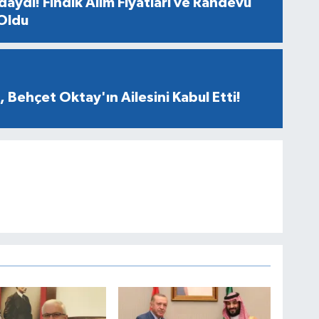
aydı! Fındık Alım Fiyatları ve Randevu
 Oldu
 Behçet Oktay'ın Ailesini Kabul Etti!