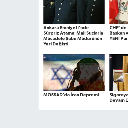
Ankara Emniyeti'nde
CHP'de İ
Sürpriz Atama: Mali Suçlarla
Başkan v
Mücadele Şube Müdürünün
YENİ Par
Yeri Değişti
MOSSAD’da İran Depremi
Sigaray
Devam E