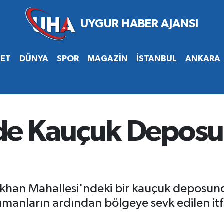
SET
DÜNYA
SPOR
MAGAZİN
İSTANBUL
ANKARA
e Kauçuk Deposu 
Akhan Mahallesi'ndeki bir kauçuk deposund
anların ardından bölgeye sevk edilen itfa