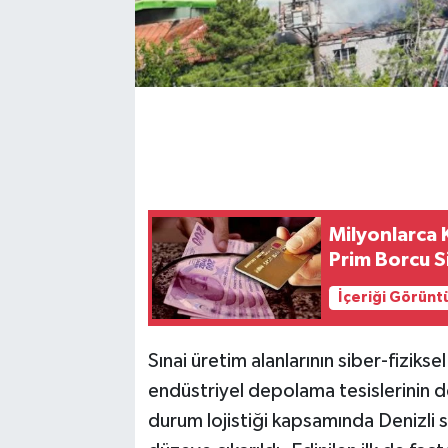
Milyonlarca 
Prim Borcu S
İçeriği Görünt
Sınai üretim alanlarının siber-fizikse
endüstriyel depolama tesislerinin de
durum lojistiği kapsamında Denizli 