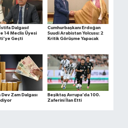
stifa Dalgası!
Cumhurbaşkanı Erdoğan
e 14 Meclis Üyesi
Suudi Arabistan Yolcusu: 2
ti'ye Geçti
Kritik Görüşme Yapacak
a Dev Zam Dalgası
Beşiktaş Avrupa’da 100.
diyor
Zaferini İlan Etti