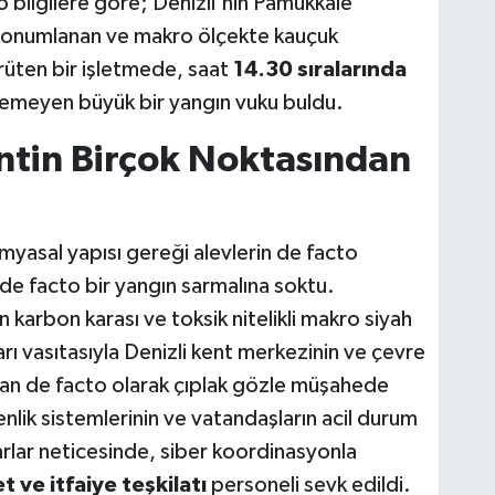
to bilgilere göre; Denizli'nin Pamukkale
 konumlanan ve makro ölçekte kauçuk
üten bir işletmede, saat
14.30 sıralarında
enemeyen büyük bir yangın vuku buldu.
ntin Birçok Noktasından
imyasal yapısı gereği alevlerin de facto
e de facto bir yangın sarmalına soktu.
arbon karası ve toksik nitelikli makro siyah
rı vasıtasıyla Denizli kent merkezinin ve çevre
dan de facto olarak çıplak gözle müşahede
enlik sistemlerinin ve vatandaşların acil durum
arlar neticesinde, siber koordinasyonla
t ve itfaiye teşkilatı
personeli sevk edildi.