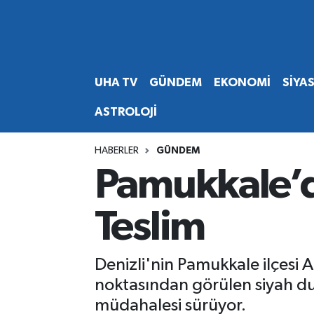
Abone Ol
Nöbetçi Eczaneler
UHA TV
GÜNDEM
EKONOMİ
SİYA
Gündem
Hava Durumu
ASTROLOJİ
Ekonomi
Namaz Vakitleri
HABERLER
GÜNDEM
Magazin
Trafik Durumu
Pamukkale’d
Siyaset
Süper Lig Puan Durumu ve Fikstür
Teslim
Spor
Tüm Manşetler
Denizli'nin Pamukkale ilçesi 
Yaşam
Son Dakika Haberleri
noktasından görülen siyah dum
müdahalesi sürüyor.
Haber Arşivi