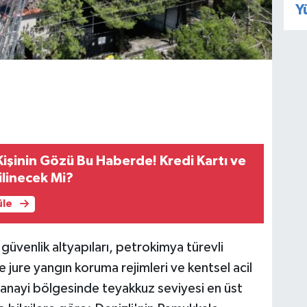
Y
Kişinin Gözü Bu Haberde! Kredi Kartı ve
ilinecek Mi?
üle
l güvenlik altyapıları, petrokimya türevli
 jure yangın koruma rejimleri ve kentsel acil
sanayi bölgesinde teyakkuz seviyesi en üst