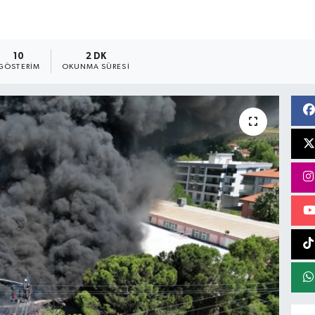
10
2 DK
GÖSTERIM
OKUNMA SÜRESI