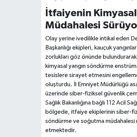
İtfaiyenin Kimyasal
Müdahalesi Sürüyo
Olay yerine ivedilikle intikal eden D
Başkanlığı ekipleri, kauçuk yangınla
zorlukları göz önünde bulundurarak r
kimyasal yangın söndürme enstrüman
tesislere sirayet etmesini engellem
oluşturdu. İl Emniyet Müdürlüğü asayi
üzerinde siber-fiziksel güvenlik çem
Sağlık Bakanlığına bağlı 112 Acil Sağl
bölgede, itfaiye ekiplerinin siber-f
söndürme ve soğutma müdahalesi r
etmektedir.