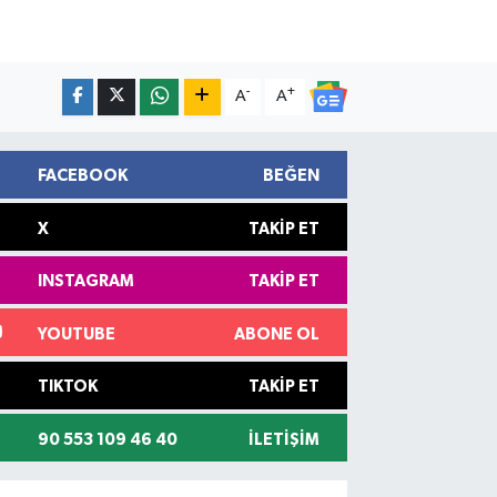
-
+
A
A
FACEBOOK
BEĞEN
X
TAKIP ET
INSTAGRAM
TAKIP ET
YOUTUBE
ABONE OL
TIKTOK
TAKIP ET
90 553 109 46 40
İLETIŞIM