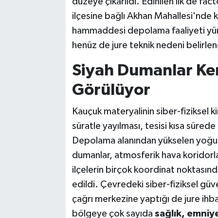
düzeye çıkarıldı. Edinilen ilk de fac
ilçesine bağlı Akhan Mahallesi'nde
hammaddesi depolama faaliyeti yür
henüz de jure teknik nedeni belirl
Siyah Dumanlar Ke
Görülüyor
Kauçuk materyalinin siber-fiziksel k
süratle yayılması, tesisi kısa süred
Depolama alanından yükselen yoğun k
dumanlar, atmosferik hava koridorla
ilçelerin birçok koordinat noktasın
edildi. Çevredeki siber-fiziksel güv
çağrı merkezine yaptığı de jure ihb
bölgeye çok sayıda
sağlık, emniye