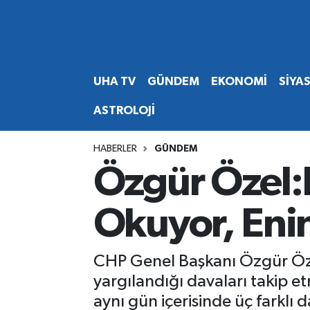
Abone Ol
Nöbetçi Eczaneler
UHA TV
GÜNDEM
EKONOMİ
SİYA
Gündem
Hava Durumu
ASTROLOJİ
Ekonomi
Namaz Vakitleri
HABERLER
GÜNDEM
Magazin
Trafik Durumu
Özgür Özel:
Siyaset
Süper Lig Puan Durumu ve Fikstür
Okuyor, Eni
Spor
Tüm Manşetler
CHP Genel Başkanı Özgür Öz
Yaşam
Son Dakika Haberleri
yargılandığı davaları takip e
aynı gün içerisinde üç farklı
Haber Arşivi