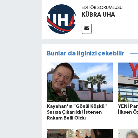
EDİTÖR SORUMLUSU
KÜBRA UHA
Bunlar da ilginizi çekebilir
Kayahan'ın "Gönül Köşkü"
YENİ Par
Satışa Çıkarıldı! İstenen
İlksen Ö
Rakam Belli Oldu