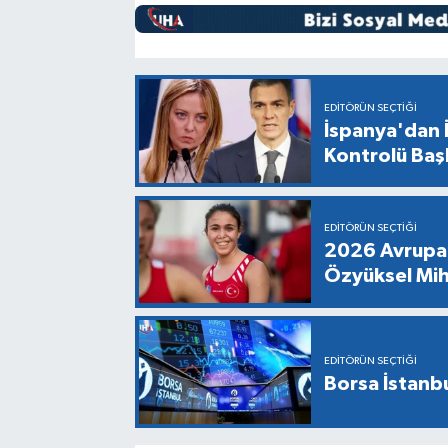
EDITÖRÜN SEÇTIĞI
İspanya'dan İ
Kontrolü Baş
EDITÖRÜN SEÇTIĞI
2026 Avrupa 
Özyüksel Mih
EDITÖRÜN SEÇTIĞI
Borsa İstanbu