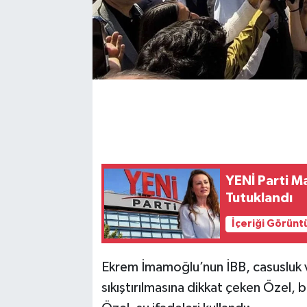
YENİ Parti M
Tutuklandı
İçeriği Görünt
Ekrem İmamoğlu’nun İBB, casusluk v
sıkıştırılmasına dikkat çeken Özel,