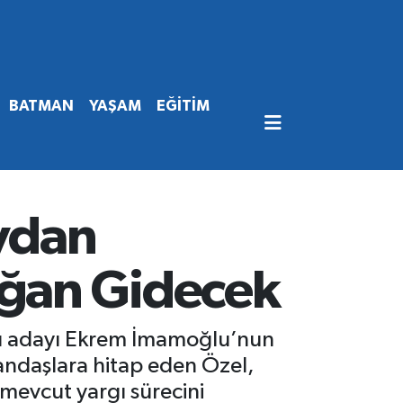
BATMAN
YAŞAM
EĞİTİM
ydan
oğan Gidecek
nı adayı Ekrem İmamoğlu’nun
tandaşlara hitap eden Özel,
 mevcut yargı sürecini