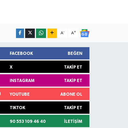
-
+
A
A
FACEBOOK
BEĞEN
X
TAKIP ET
INSTAGRAM
TAKIP ET
YOUTUBE
ABONE OL
TIKTOK
TAKIP ET
90 553 109 46 40
İLETIŞIM