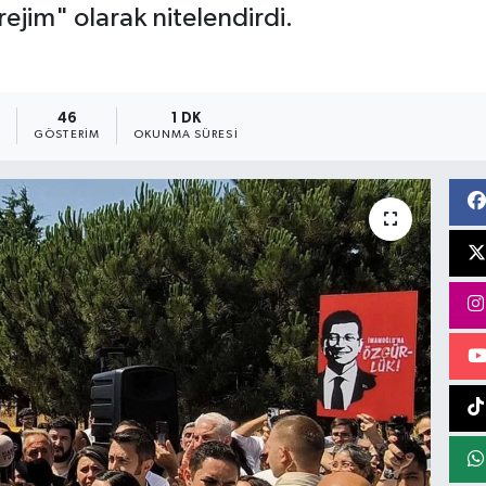
jim" olarak nitelendirdi.
8
46
1 DK
GÖSTERIM
OKUNMA SÜRESI