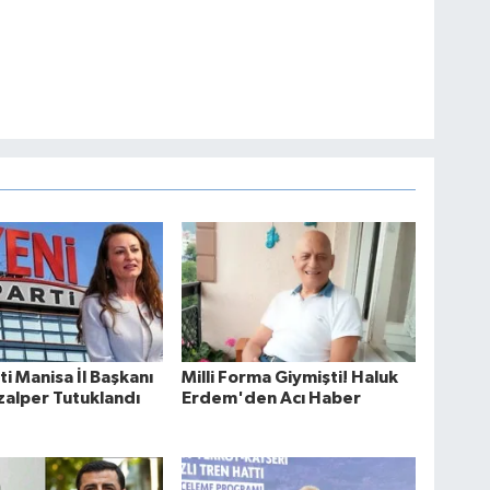
ti Manisa İl Başkanı
Milli Forma Giymişti! Haluk
zalper Tutuklandı
Erdem'den Acı Haber