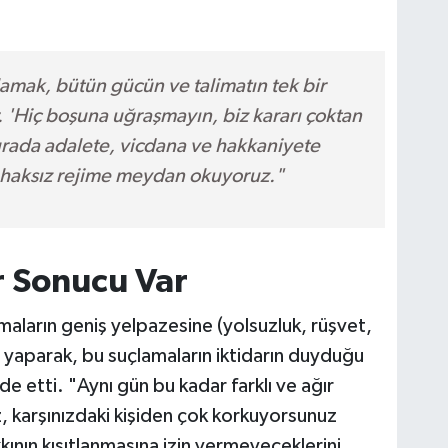
lamak, bütün gücün ve talimatın tek bir
 'Hiç boşuna uğraşmayın, biz kararı çoktan
urada adalete, vicdana ve hakkaniyete
haksız rejime meydan okuyoruz."
r Sonucu Var
aların geniş yelpazesine (yolsuzluk, rüşvet,
u yaparak, bu suçlamaların iktidarın duyduğu
e etti. "Aynı gün bu kadar farklı ve ağır
ız, karşınızdaki kişiden çok korkuyorsunuz
nın kısıtlanmasına izin vermeyeceklerini