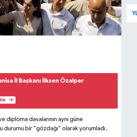
Y
anisa İl Başkanı İlksen Özalper
üle
e diploma davalarının aynı güne
 bu durumu bir "gözdağı" olarak yorumladı.