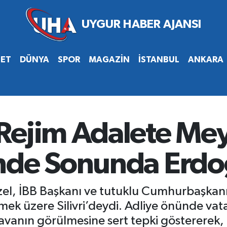
SET
DÜNYA
SPOR
MAGAZİN
İSTANBUL
ANKARA
Rejim Adalete Me
nde Sonunda Erd
el, İBB Başkanı ve tutuklu Cumhurbaşka
tmek üzere Silivri’deydi. Adliye önünde va
 davanın görülmesine sert tepki göstererek,