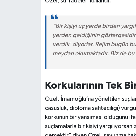
Özel, şu ifadeleri kullandı:
"Bir kişiyi üç yerde birden yargı
yerden geldiğinin göstergesidir.
verdik' diyorlar. Rejim bugün b
meydan okumaktadır. Biz de bu 
Korkularının Tek Bi
Özel, İmamoğlu’na yöneltilen suçlam
casusluk, diploma sahteciliği) vurg
korkunun bir yansıması olduğunu ifad
suçlamalarla bir kişiyi yargılıyorsan
demektir" diyen Özel, savunma hakkı