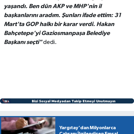
yaşandı. Ben dün AKP ve MHP'nin il
başkanlarını aradım. Şunları ifade ettim: 31
Mart'ta GOP halkı bir karar verdi. Hakan
Bahçetepe'yi Gaziosmanpaşa Belediye
Başkanı seçti"
dedi.
Yargıtay'dan Milyonlarca
Çalışanı İlgilendiren Emsal