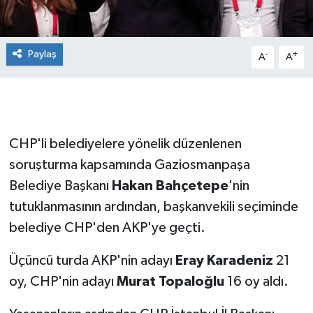
Paylaş
-
+
A
A
CHP'li belediyelere yönelik düzenlenen
soruşturma kapsamında Gaziosmanpaşa
Belediye Başkanı
Hakan Bahçetepe
'nin
tutuklanmasının ardından, başkanvekili seçiminde
belediye CHP'den AKP'ye geçti.
Üçüncü turda AKP'nin adayı
Eray Karadeniz
21
oy, CHP'nin adayı
Murat Topaloğlu
16 oy aldı.