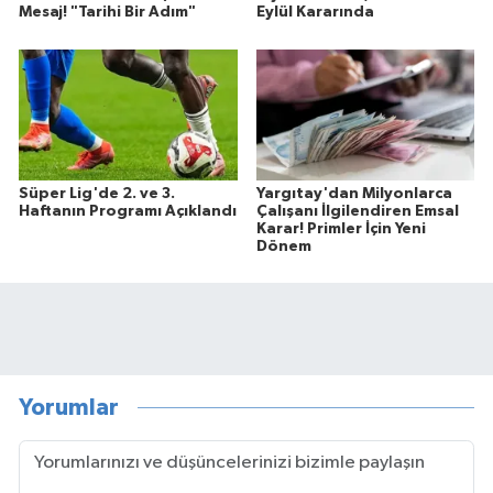
Mesaj! "Tarihi Bir Adım"
Eylül Kararında
Süper Lig'de 2. ve 3.
Yargıtay'dan Milyonlarca
Haftanın Programı Açıklandı
Çalışanı İlgilendiren Emsal
Karar! Primler İçin Yeni
Dönem
Yorumlar