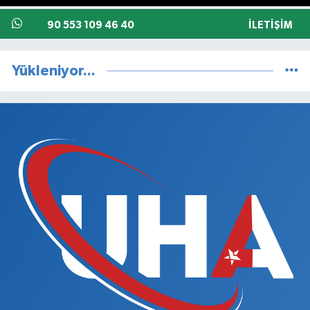
90 553 109 46 40
İLETIŞIM
Yükleniyor...