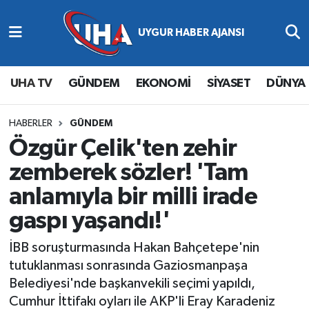
Abone Ol
Nöbetçi Eczaneler
UHA TV
GÜNDEM
EKONOMİ
SİYASET
DÜNYA
Gündem
Hava Durumu
Ekonomi
Namaz Vakitleri
HABERLER
GÜNDEM
Özgür Çelik'ten zehir
Magazin
Trafik Durumu
zemberek sözler! 'Tam
anlamıyla bir milli irade
Siyaset
Süper Lig Puan Durumu ve Fikstür
gaspı yaşandı!'
Spor
Tüm Manşetler
İBB soruşturmasında Hakan Bahçetepe'nin
Yaşam
Son Dakika Haberleri
tutuklanması sonrasında Gaziosmanpaşa
Belediyesi'nde başkanvekili seçimi yapıldı,
Haber Arşivi
Cumhur İttifakı oyları ile AKP'li Eray Karadeniz