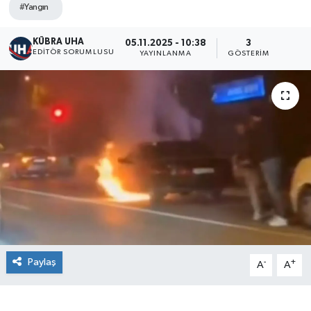
#Yangın
KÜBRA UHA
05.11.2025 - 10:38
3
EDİTÖR SORUMLUSU
YAYINLANMA
GÖSTERIM
Paylaş
-
+
A
A