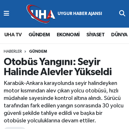
Abone Ol
Nöbetçi Eczaneler
UHA TV
GÜNDEM
EKONOMİ
SİYASET
DÜNYA
Gündem
Hava Durumu
Ekonomi
Namaz Vakitleri
HABERLER
GÜNDEM
Otobüs Yangını: Seyir
Magazin
Trafik Durumu
Halinde Alevler Yükseldi
Siyaset
Süper Lig Puan Durumu ve Fikstür
Karabük-Ankara karayolunda seyir halindeyken
motor kısmından alev çıkan yolcu otobüsü, hızlı
Spor
Tüm Manşetler
müdahale sayesinde kontrol altına alındı. Sürücü
tarafından fark edilen yangın sonrasında 30 yolcu
Yaşam
Son Dakika Haberleri
güvenli şekilde tahliye edildi ve başka bir
otobüsle yolculuklarına devam ettiler.
Haber Arşivi