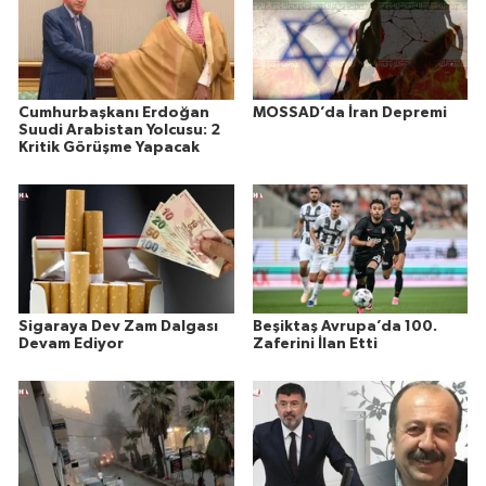
Cumhurbaşkanı Erdoğan
MOSSAD’da İran Depremi
Suudi Arabistan Yolcusu: 2
Kritik Görüşme Yapacak
Sigaraya Dev Zam Dalgası
Beşiktaş Avrupa’da 100.
Devam Ediyor
Zaferini İlan Etti