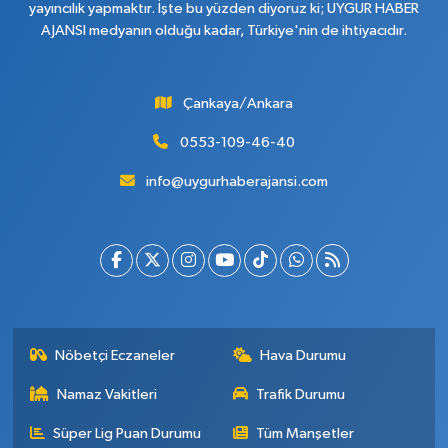
yayıncılık yapmaktır. İşte bu yüzden diyoruz ki; UYGUR HABER
AJANSI medyanın olduğu kadar, Türkiye'nin de ihtiyacıdır.
Çankaya/Ankara
0553-109-46-40
info@uygurhaberajansi.com
Nöbetçi Eczaneler
Hava Durumu
Namaz Vakitleri
Trafik Durumu
Süper Lig Puan Durumu
Tüm Manşetler