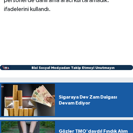
personel de dahil ama aracı kurtaramadık."
ifadelerini kullandı.
Sigaraya Dev Zam Dalgası
Devam Ediyor
Gözler TMO'daydı! Fındık Alım