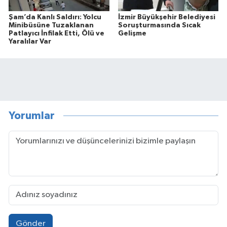
Şam’da Kanlı Saldırı: Yolcu
İzmir Büyükşehir Belediyesi
Minibüsüne Tuzaklanan
Soruşturmasında Sıcak
Patlayıcı İnfilak Etti, Ölü ve
Gelişme
Yaralılar Var
Yorumlar
Gönder