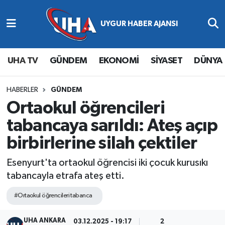
Abone Ol
Nöbetçi Eczaneler
UHA TV
GÜNDEM
EKONOMİ
SİYASET
DÜNYA
Gündem
Hava Durumu
Ekonomi
Namaz Vakitleri
HABERLER
GÜNDEM
Ortaokul öğrencileri
Magazin
Trafik Durumu
tabancaya sarıldı: Ateş açıp
birbirlerine silah çektiler
Siyaset
Süper Lig Puan Durumu ve Fikstür
Esenyurt'ta ortaokul öğrencisi iki çocuk kurusıkı
Spor
Tüm Manşetler
tabancayla etrafa ateş etti.
Yaşam
Son Dakika Haberleri
#Ortaokul öğrencileri tabanca
Haber Arşivi
UHA ANKARA
03.12.2025 - 19:17
2