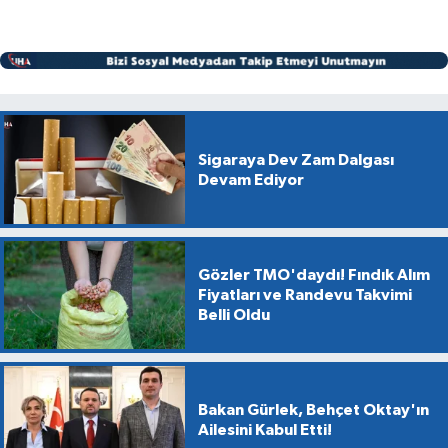
Sigaraya Dev Zam Dalgası
Devam Ediyor
Gözler TMO'daydı! Fındık Alım
Fiyatları ve Randevu Takvimi
Belli Oldu
Bakan Gürlek, Behçet Oktay'ın
Ailesini Kabul Etti!