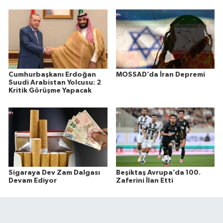
Cumhurbaşkanı Erdoğan
MOSSAD’da İran Depremi
Suudi Arabistan Yolcusu: 2
Kritik Görüşme Yapacak
Sigaraya Dev Zam Dalgası
Beşiktaş Avrupa’da 100.
Devam Ediyor
Zaferini İlan Etti