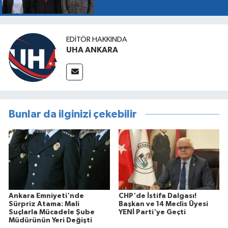
EDITÖR HAKKINDA
UHA ANKARA
Bunlar da ilginizi çekebilir
Ankara Emniyeti'nde
CHP'de İstifa Dalgası!
Sürpriz Atama: Mali
Başkan ve 14 Meclis Üyesi
Suçlarla Mücadele Şube
YENİ Parti'ye Geçti
Müdürünün Yeri Değişti