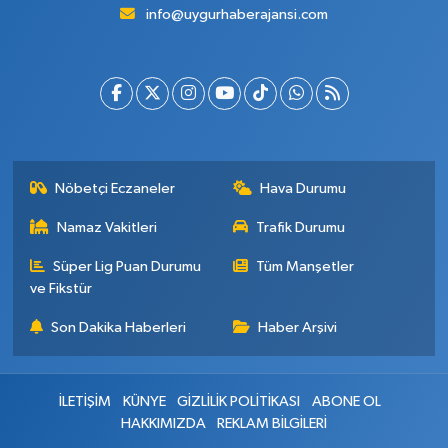
info@uygurhaberajansi.com
Nöbetçi Eczaneler
Hava Durumu
Namaz Vakitleri
Trafik Durumu
Süper Lig Puan Durumu
Tüm Manşetler
ve Fikstür
Son Dakika Haberleri
Haber Arşivi
İLETİŞİM
KÜNYE
GİZLİLİK POLİTİKASI
ABONE OL
HAKKIMIZDA
REKLAM BİLGİLERİ