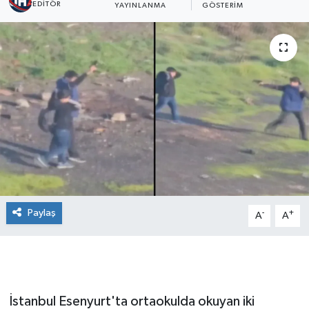
EDITÖR
YAYINLANMA
GÖSTERIM
Paylaş
-
+
A
A
İstanbul Esenyurt'ta ortaokulda okuyan iki