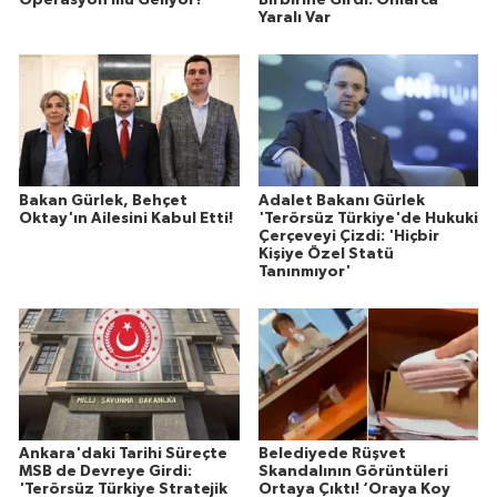
Yaralı Var
Bakan Gürlek, Behçet
Adalet Bakanı Gürlek
Oktay'ın Ailesini Kabul Etti!
'Terörsüz Türkiye'de Hukuki
Çerçeveyi Çizdi: 'Hiçbir
Kişiye Özel Statü
Tanınmıyor'
Ankara'daki Tarihi Süreçte
Belediyede Rüşvet
MSB de Devreye Girdi:
Skandalının Görüntüleri
'Terörsüz Türkiye Stratejik
Ortaya Çıktı! ‘Oraya Koy