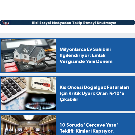
Milyonlarca Ev Sahibini
İlgilendiriyor: Emlak
Vergisinde Yeni Dönem
Kış Öncesi Doğalgaz Faturaları
İçin Kritik Uyarı: Oran %40'a
Çıkabilir
10 Soruda 'Çerçeve Yasa'
Teklifi: Kimleri Kapsıyor,