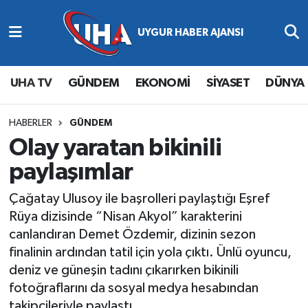
Abone Ol
Nöbetçi Eczaneler
UHA TV
GÜNDEM
EKONOMİ
SİYASET
DÜNYA
Gündem
Hava Durumu
Ekonomi
Namaz Vakitleri
HABERLER
GÜNDEM
Olay yaratan bikinili
Magazin
Trafik Durumu
paylaşımlar
Siyaset
Süper Lig Puan Durumu ve Fikstür
Çağatay Ulusoy ile başrolleri paylaştığı Eşref
Rüya dizisinde “Nisan Akyol” karakterini
Spor
Tüm Manşetler
canlandıran Demet Özdemir, dizinin sezon
finalinin ardından tatil için yola çıktı. Ünlü oyuncu,
Yaşam
Son Dakika Haberleri
deniz ve güneşin tadını çıkarırken bikinili
fotoğraflarını da sosyal medya hesabından
Haber Arşivi
takipçileriyle paylaştı.