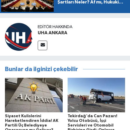
Şartları Neler? Af mı, Hukuki
Dönüşüm mü?
EDITÖR HAKKINDA
UHA ANKARA
Bunlar da ilginizi çekebilir
Siyaset Kulislerini
Tekirdağ'da Can Pazarı!
Hareketlendiren İddia! AK
Yolcu Otobüsü, İşçi
Partili Üç Belediyeye
Servisleri ve Otomobil
Operasyon mu Geliyor?
Birbirine Girdi: Onlarca