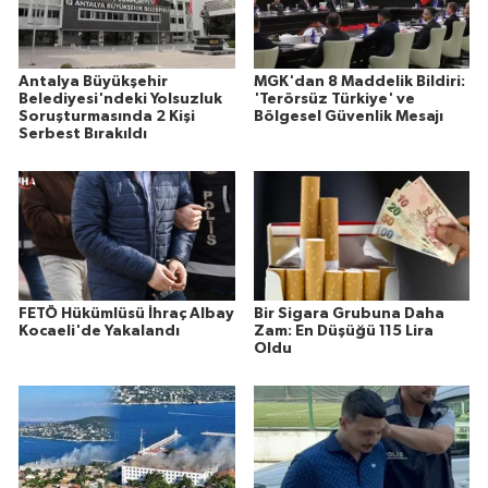
Antalya Büyükşehir
MGK'dan 8 Maddelik Bildiri:
Belediyesi'ndeki Yolsuzluk
'Terörsüz Türkiye' ve
Soruşturmasında 2 Kişi
Bölgesel Güvenlik Mesajı
Serbest Bırakıldı
FETÖ Hükümlüsü İhraç Albay
Bir Sigara Grubuna Daha
Kocaeli'de Yakalandı
Zam: En Düşüğü 115 Lira
Oldu