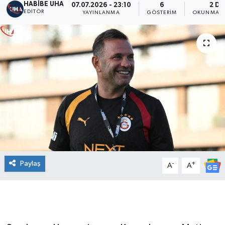
HABİBE UHA
07.07.2026 - 23:10
6
2 DK
EDITÖR
YAYINLANMA
GÖSTERIM
OKUNMA S
Paylaş
-
+
A
A