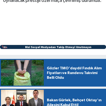
oynanacak prestijli özel maça çevrilmiş durumda.
Gözler TMO'daydı! Fındık Alım
Fiyatları ve Randevu Takvimi
Belli Oldu
Bakan Gürlek, Behçet Oktay'ın
Ailesini Kabul Etti!