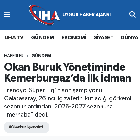
Abone Ol
Nöbetçi Eczaneler
UHA TV
GÜNDEM
EKONOMİ
SİYASET
DÜNYA
Gündem
Hava Durumu
Ekonomi
Namaz Vakitleri
HABERLER
GÜNDEM
Okan Buruk Yönetiminde
Magazin
Trafik Durumu
Kemerburgaz’da İlk İdman
Siyaset
Süper Lig Puan Durumu ve Fikstür
Trendyol Süper Lig’in son şampiyonu
Galatasaray, 26'ncı lig zaferini kutladığı görkemli
Spor
Tüm Manşetler
sezonun ardından, 2026-2027 sezonuna
"merhaba" dedi.
Yaşam
Son Dakika Haberleri
#Okanburukyonetimi
Haber Arşivi