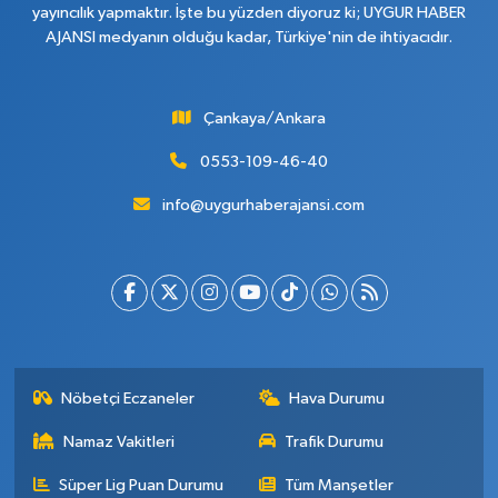
yayıncılık yapmaktır. İşte bu yüzden diyoruz ki; UYGUR HABER
AJANSI medyanın olduğu kadar, Türkiye'nin de ihtiyacıdır.
Çankaya/Ankara
0553-109-46-40
info@uygurhaberajansi.com
Nöbetçi Eczaneler
Hava Durumu
Namaz Vakitleri
Trafik Durumu
Süper Lig Puan Durumu
Tüm Manşetler