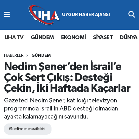
Abone Ol
Nöbetçi Eczaneler
UHA TV
GÜNDEM
EKONOMİ
SİYASET
DÜNYA
Gündem
Hava Durumu
Ekonomi
Namaz Vakitleri
HABERLER
GÜNDEM
Nedim Şener’den İsrail’e
Magazin
Trafik Durumu
Çok Sert Çıkış: Desteği
Çekin, İki Haftada Kaçarlar
Siyaset
Süper Lig Puan Durumu ve Fikstür
Gazeteci Nedim Şener, katıldığı televizyon
Spor
Tüm Manşetler
programında İsrail'in ABD desteği olmadan
ayakta kalamayacağını savundu.
Yaşam
Son Dakika Haberleri
#Nedimsenerisrailcikisi
Haber Arşivi