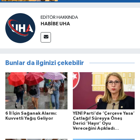
EDITÖR HAKKINDA
HABİBE UHA
Bunlar da ilginizi çekebilir
6 İl İçin Sağanak Alarmı:
YENİ Parti’de ‘Çerçeve Yasa’
Kuvvetli Yağış Geliyor
Çatlağı! Süreyya Öneş
Derici ‘Hayır’ Oyu
Vereceğini Açıkladı…