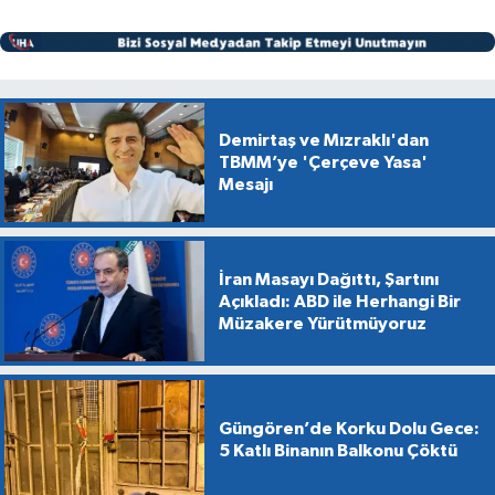
Demirtaş ve Mızraklı'dan
TBMM’ye 'Çerçeve Yasa'
Mesajı
İran Masayı Dağıttı, Şartını
Açıkladı: ABD ile Herhangi Bir
Müzakere Yürütmüyoruz
Güngören’de Korku Dolu Gece:
5 Katlı Binanın Balkonu Çöktü