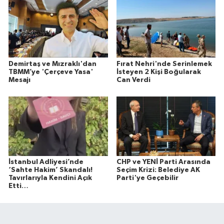
Demirtaş ve Mızraklı'dan
Fırat Nehri'nde Serinlemek
TBMM’ye 'Çerçeve Yasa'
İsteyen 2 Kişi Boğularak
Mesajı
Can Verdi
İstanbul Adliyesi’nde
CHP ve YENİ Parti Arasında
‘Sahte Hakim’ Skandalı!
Seçim Krizi: Belediye AK
Tavırlarıyla Kendini Açık
Parti'ye Geçebilir
Etti…