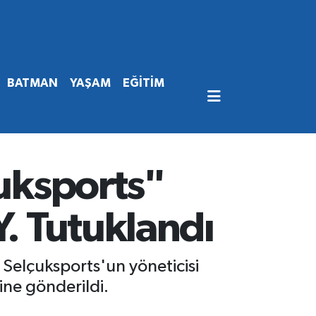
BATMAN
YAŞAM
EĞİTİM
çuksports"
Y. Tutuklandı
Selçuksports'un yöneticisi
ine gönderildi.