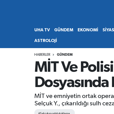
Abone Ol
Nöbetçi Eczaneler
UHA TV
GÜNDEM
EKONOMİ
SİYA
Gündem
Hava Durumu
ASTROLOJİ
Ekonomi
Namaz Vakitleri
HABERLER
GÜNDEM
Magazin
Trafik Durumu
MİT Ve Polis
Siyaset
Süper Lig Puan Durumu ve Fikstür
Dosyasında F
Spor
Tüm Manşetler
MİT ve emniyetin ortak opera
Yaşam
Son Dakika Haberleri
Selçuk Y., çıkarıldığı sulh ce
Haber Arşivi
#Selcuksportstutuklama