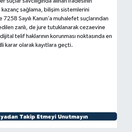
er suçlar savcılığında alınan ifadesinin
 kazanç sağlama, bilişim sistemlerini
k ve 7258 Sayılı Kanun’a muhalefet suçlarından
dilen zanlı, de jure tutuklanarak cezaevine
jital telif haklarının korunması noktasında en
i karar olarak kayıtlara geçti.