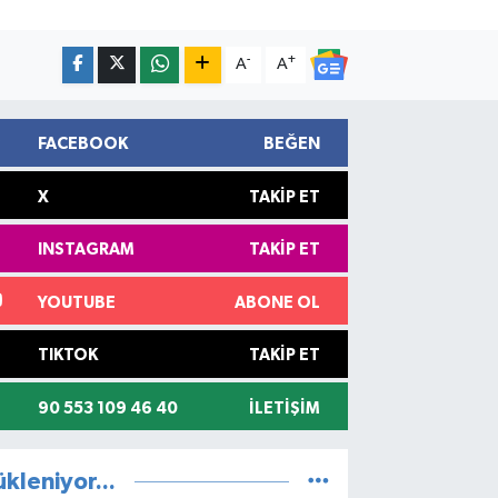
-
+
A
A
FACEBOOK
BEĞEN
X
TAKIP ET
INSTAGRAM
TAKIP ET
YOUTUBE
ABONE OL
TIKTOK
TAKIP ET
90 553 109 46 40
İLETIŞIM
ükleniyor...