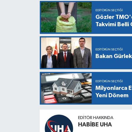
EDITÖRÜN SEÇTIĞI
Gözler TMO'd
Takvimi Belli
EDITÖRÜN SEÇTIĞI
Bakan Gürlek,
EDITÖRÜN SEÇTIĞI
Milyonlarca E
Yeni Dönem
EDITÖR HAKKINDA
HABİBE UHA