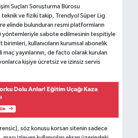
lişim Suçları Soruşturma Bürosu
teknik ve fiziki takip, Trendyol Süper Lig
ure elinde bulunduran resmi platformların
) yöntemleriyle sabote edilmesinin tespitiyle
 birimleri, kullanıcıların kurumsal abonelik
li maç yayınlarının, de facto olarak kurulan
onlarca kişiye ücretsiz ve izinsiz servis
orku Dolu Anlar! Eğitim Uçağı Kaza
ı
üle
forensic), söz konusu korsan sitenin sadece
ı, maçı izleyen kullanıcıları ekran üzerindeki