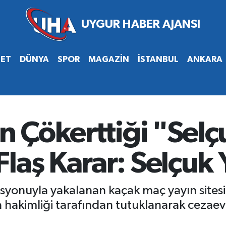
SET
DÜNYA
SPOR
MAGAZİN
İSTANBUL
ANKARA
in Çökerttiği "Sel
laş Karar: Selçuk 
syonuyla yakalanan kaçak maç yayın sitesi 
za hakimliği tarafından tutuklanarak cezaev