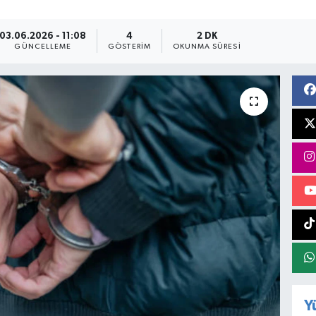
03.06.2026 - 11:08
4
2 DK
GÜNCELLEME
GÖSTERIM
OKUNMA SÜRESI
Y