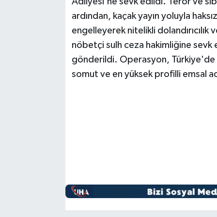
Adliyesi'ne sevk edildi. Terör ve sib
ardından, kaçak yayın yoluyla haksız
engelleyerek nitelikli dolandırıcılı
nöbetçi sulh ceza hakimliğine sevk e
gönderildi. Operasyon, Türkiye'de di
somut ve en yüksek profilli emsal adl