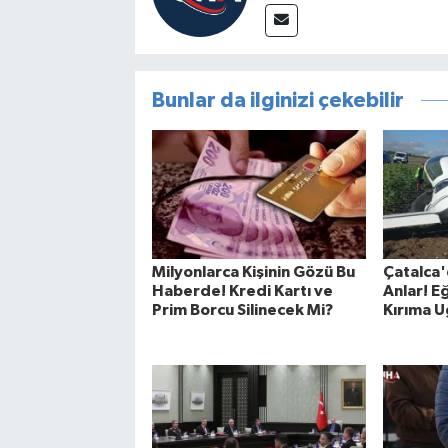
Bunlar da ilginizi çekebilir
Milyonlarca Kişinin Gözü Bu
Çatalca'
Haberde! Kredi Kartı ve
Anlar! E
Prim Borcu Silinecek Mi?
Kırıma U