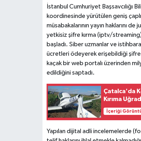
İstanbul Cumhuriyet Başsavcılığı Bi
koordinesinde yürütülen geniş çaplı 
müsabakalarının yayın haklarını de j
yetkisiz şifre kırma (iptv/streaming
başladı. Siber uzmanlar ve istihbarat
ücretleri ödeyerek erişebildiği şifre
kaçak bir web portalı üzerinden mily
edildiğini saptadı.
Çatalca'da K
Kırıma Uğrad
İçeriği Görünt
Yapılan dijital adli incelemelerde (
telif haklarını ihlal etmekle kalmadığ