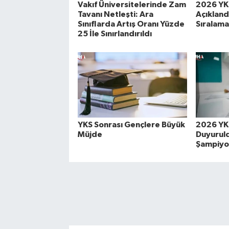
Vakıf Üniversitelerinde Zam
2026 YKS
Tavanı Netleşti: Ara
Açıklandı
Sınıflarda Artış Oranı Yüzde
Sıralam
25 İle Sınırlandırıldı
YKS Sonrası Gençlere Büyük
2026 YKS
Müjde
Duyuruld
Şampiyon