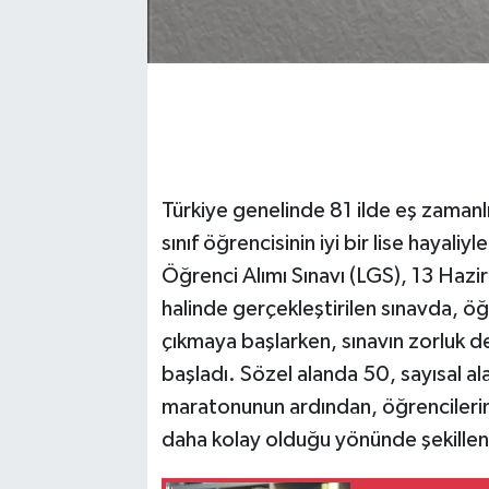
Türkiye genelinde 81 ilde eş zamanl
sınıf öğrencisinin iyi bir lise hayal
Öğrenci Alımı Sınavı (LGS), 13 Hazir
halinde gerçekleştirilen sınavda, ö
çıkmaya başlarken, sınavın zorluk d
başladı. Sözel alanda 50, sayısal al
maratonunun ardından, öğrencilerin g
daha kolay olduğu yönünde şekillen