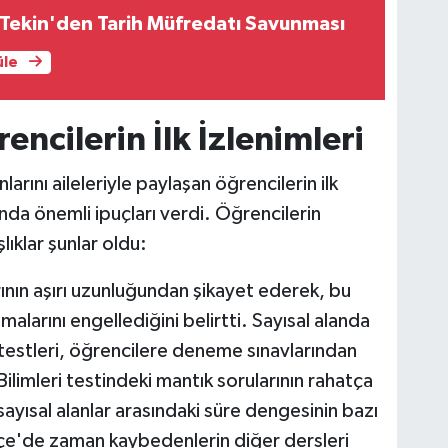
Tekin'den Tarih Müfredatı Savunması
üle
ncilerin İlk İzlenimleri
arını aileleriyle paylaşan öğrencilerin ilk
ında önemli ipuçları verdi. Öğrencilerin
ıklar şunlar oldu:
ının aşırı uzunluğundan şikayet ederek, bu
malarını engellediğini belirtti. Sayısal alanda
 testleri, öğrencilere deneme sınavlarından
Bilimleri testindeki mantık sorularının rahatça
sayısal alanlar arasındaki süre dengesinin bazı
rkçe'de zaman kaybedenlerin diğer dersleri