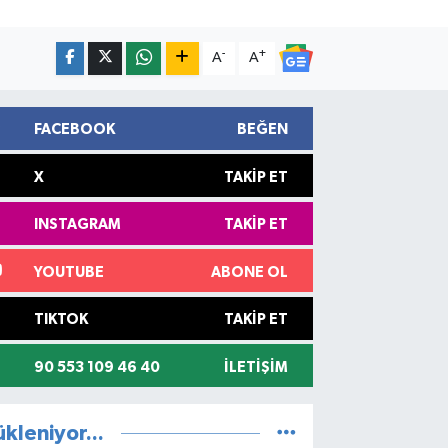
-
+
A
A
FACEBOOK
BEĞEN
X
TAKIP ET
INSTAGRAM
TAKIP ET
YOUTUBE
ABONE OL
TIKTOK
TAKIP ET
90 553 109 46 40
İLETIŞIM
ükleniyor...