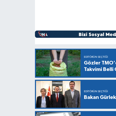
EDITÖRÜN SEÇTIĞI
Gözler TMO'd
Takvimi Belli
EDITÖRÜN SEÇTIĞI
Bakan Gürlek,