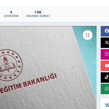
5
1 DK
GÖSTERIM
OKUNMA SÜRESI
Y