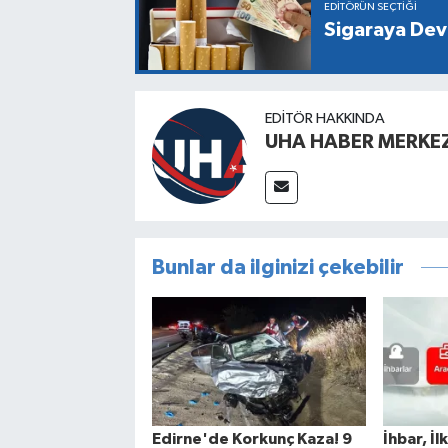
EDITÖRÜN SEÇTIĞI
Sigaraya Dev
EDITÖR HAKKINDA
UHA HABER MERKEZ
Bunlar da ilginizi çekebilir
Edirne'de Korkunç Kaza! 9
İhbar, İl