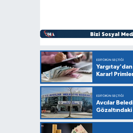
EDITÖRÜN SEÇTIĞI
Yargıtay'dan 
Karar! Primle
EDITÖRÜN SEÇTIĞI
Avcılar Bele
Gözaltındaki 