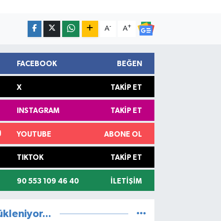
-
+
A
A
FACEBOOK
BEĞEN
X
TAKIP ET
INSTAGRAM
TAKIP ET
YOUTUBE
ABONE OL
TIKTOK
TAKIP ET
90 553 109 46 40
İLETIŞIM
ükleniyor...