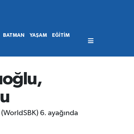
BATMAN
YAŞAM
EĞİTİM
uoğlu,
du
n (WorldSBK) 6. ayağında