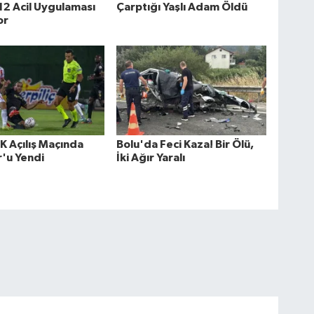
2 Acil Uygulaması
Çarptığı Yaşlı Adam Öldü
or
K Açılış Maçında
Bolu'da Feci Kaza! Bir Ölü,
'u Yendi
İki Ağır Yaralı