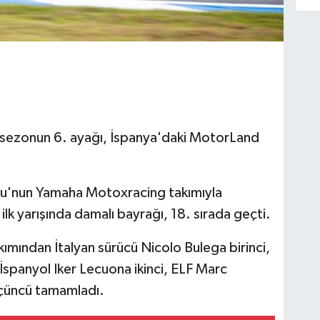
sezonun 6. ayağı, İspanya'daki MotorLand
lu'nun Yamaha Motoxracing takımıyla
lk yarışında damalı bayrağı, 18. sırada geçti.
kımından İtalyan sürücü Nicolo Bulega birinci,
 İspanyol Iker Lecuona ikinci, ELF Marc
üçüncü tamamladı.