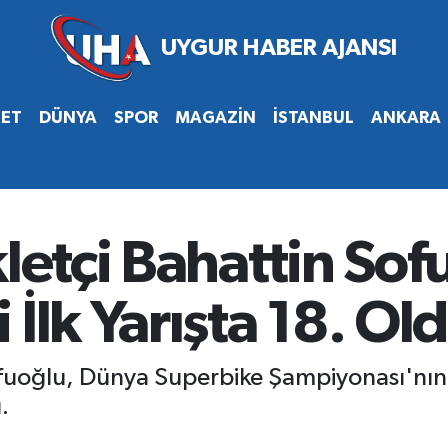
SET
DÜNYA
SPOR
MAGAZİN
İSTANBUL
ANKARA
kletçi Bahattin Sof
İlk Yarışta 18. Ol
Sofuoğlu, Dünya Superbike Şampiyonası'nı
.