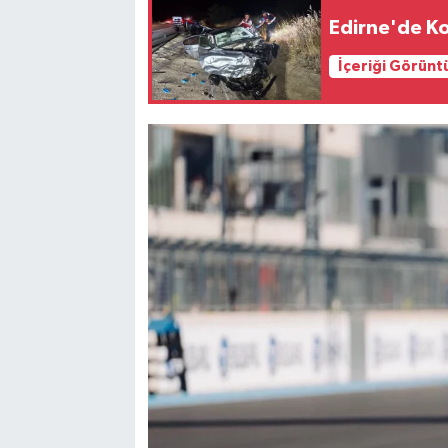
Edirne'de Ko
İçeriği Görünt