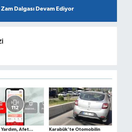
 Zam Dalgası Devam Ediyor
İ
k Yardım, Afet...
Karabük'te Otomobilin