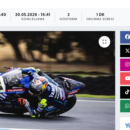
6:40
30.05.2026 - 16:41
3
1 DK
GÜNCELLEME
GÖSTERIM
OKUNMA SÜRESI
Y