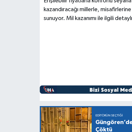
Erişilebilir fiyatlarla konforlu seya
kazandıracağı millerle, misafirlerin
sunuyor. Mil kazanımı ile ilgili detay
EDITÖRÜN SEÇTIĞI
Güngören’de 
Çöktü