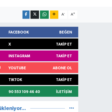
-
+
A
A
FACEBOOK
BEĞEN
X
TAKIP ET
INSTAGRAM
TAKIP ET
YOUTUBE
ABONE OL
TIKTOK
TAKIP ET
90 553 109 46 40
İLETIŞIM
ükleniyor...