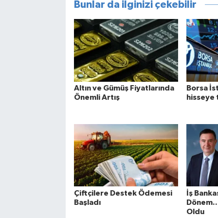
Bunlar da ilginizi çekebilir
Altın ve Gümüş Fiyatlarında
Borsa İs
Önemli Artış
hisseye 
Çiftçilere Destek Ödemesi
İş Banka
Başladı
Dönem...
Oldu