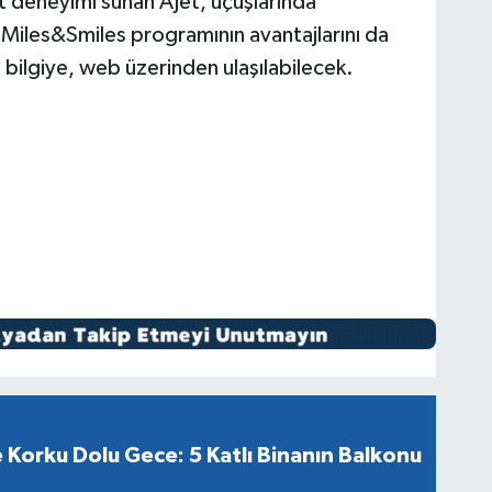
hat deneyimi sunan AJet, uçuşlarında
e Miles&Smiles programının avantajlarını da
lı bilgiye, web üzerinden ulaşılabilecek.
Korku Dolu Gece: 5 Katlı Binanın Balkonu