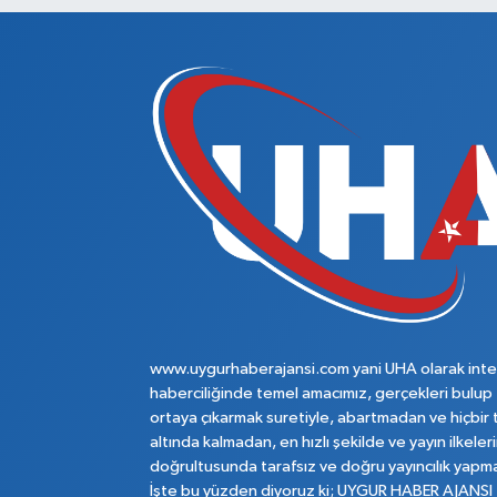
www.uygurhaberajansi.com yani UHA olarak inte
haberciliğinde temel amacımız, gerçekleri bulup
ortaya çıkarmak suretiyle, abartmadan ve hiçbir 
altında kalmadan, en hızlı şekilde ve yayın ilkeler
doğrultusunda tarafsız ve doğru yayıncılık yapma
İşte bu yüzden diyoruz ki; UYGUR HABER AJANSI