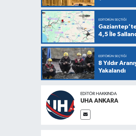
EDITÖRÜN SEÇTIĞI
Gaziantep’te
4,5 İle Sallan
EDITÖRÜN SEÇTIĞI
8 Yıldır Aran
Yakalandı
EDITÖR HAKKINDA
UHA ANKARA