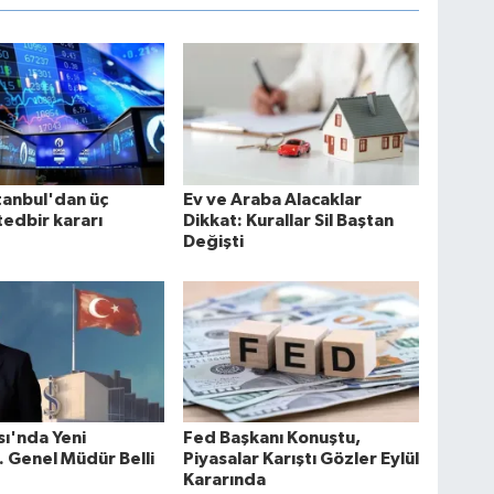
tanbul'dan üç
Ev ve Araba Alacaklar
tedbir kararı
Dikkat: Kurallar Sil Baştan
Değişti
sı'nda Yeni
Fed Başkanı Konuştu,
 Genel Müdür Belli
Piyasalar Karıştı Gözler Eylül
Kararında