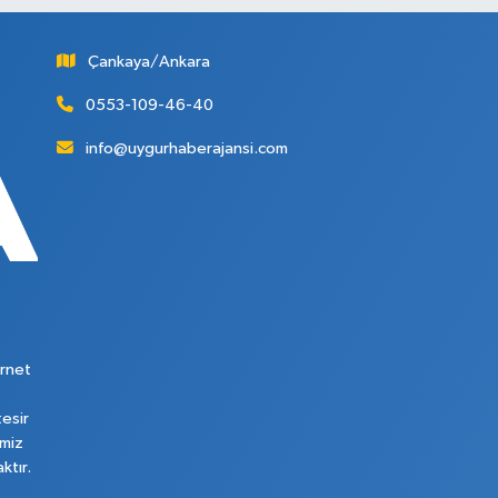
Çankaya/Ankara
0553-109-46-40
info@uygurhaberajansi.com
rnet
tesir
imiz
ktır.