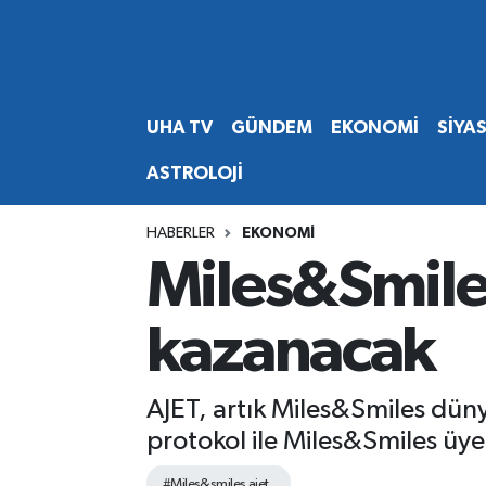
Abone Ol
Nöbetçi Eczaneler
UHA TV
GÜNDEM
EKONOMİ
SİYA
Gündem
Hava Durumu
ASTROLOJİ
Ekonomi
Namaz Vakitleri
HABERLER
EKONOMİ
Magazin
Trafik Durumu
Miles&Smiles
Siyaset
Süper Lig Puan Durumu ve Fikstür
kazanacak
Spor
Tüm Manşetler
AJET, artık Miles&Smiles düny
Yaşam
Son Dakika Haberleri
protokol ile Miles&Smiles üye
Haber Arşivi
#Miles&smiles ajet