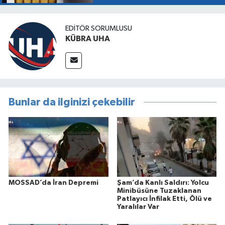
EDİTÖR SORUMLUSU
KÜBRA UHA
Bunlar da ilginizi çekebilir
MOSSAD’da İran Depremi
Şam’da Kanlı Saldırı: Yolcu
Minibüsüne Tuzaklanan
Patlayıcı İnfilak Etti, Ölü ve
Yaralılar Var