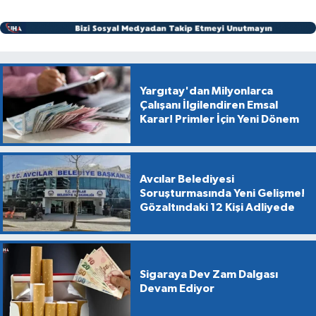
Yargıtay'dan Milyonlarca
Çalışanı İlgilendiren Emsal
Karar! Primler İçin Yeni Dönem
Avcılar Belediyesi
Soruşturmasında Yeni Gelişme!
Gözaltındaki 12 Kişi Adliyede
Sigaraya Dev Zam Dalgası
Devam Ediyor