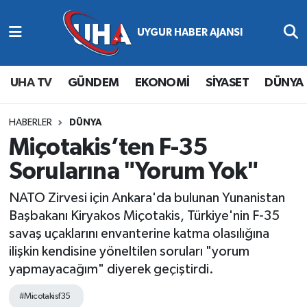
Abone Ol
Nöbetçi Eczaneler
UHA TV
GÜNDEM
EKONOMİ
SİYASET
DÜNYA
Gündem
Hava Durumu
Ekonomi
Namaz Vakitleri
HABERLER
DÜNYA
Miçotakis’ten F-35
Magazin
Trafik Durumu
Sorularına "Yorum Yok"
Siyaset
Süper Lig Puan Durumu ve Fikstür
NATO Zirvesi için Ankara'da bulunan Yunanistan
Başbakanı Kiryakos Miçotakis, Türkiye'nin F-35
Spor
Tüm Manşetler
savaş uçaklarını envanterine katma olasılığına
ilişkin kendisine yöneltilen soruları "yorum
Yaşam
Son Dakika Haberleri
yapmayacağım" diyerek geçiştirdi.
Haber Arşivi
#Micotakisf35