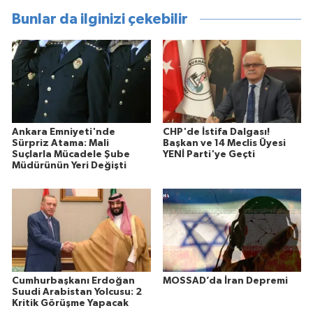
Bunlar da ilginizi çekebilir
Ankara Emniyeti'nde
CHP'de İstifa Dalgası!
Sürpriz Atama: Mali
Başkan ve 14 Meclis Üyesi
Suçlarla Mücadele Şube
YENİ Parti'ye Geçti
Müdürünün Yeri Değişti
Cumhurbaşkanı Erdoğan
MOSSAD’da İran Depremi
Suudi Arabistan Yolcusu: 2
Kritik Görüşme Yapacak