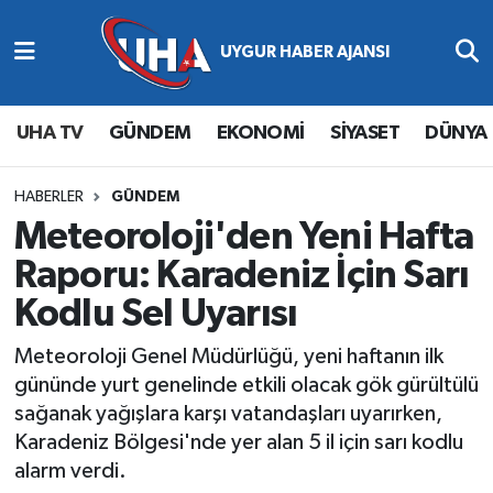
Abone Ol
Nöbetçi Eczaneler
UHA TV
GÜNDEM
EKONOMİ
SİYASET
DÜNYA
Gündem
Hava Durumu
Ekonomi
Namaz Vakitleri
HABERLER
GÜNDEM
Meteoroloji'den Yeni Hafta
Magazin
Trafik Durumu
Raporu: Karadeniz İçin Sarı
Kodlu Sel Uyarısı
Siyaset
Süper Lig Puan Durumu ve Fikstür
Meteoroloji Genel Müdürlüğü, yeni haftanın ilk
Spor
Tüm Manşetler
gününde yurt genelinde etkili olacak gök gürültülü
sağanak yağışlara karşı vatandaşları uyarırken,
Yaşam
Son Dakika Haberleri
Karadeniz Bölgesi'nde yer alan 5 il için sarı kodlu
alarm verdi.
Haber Arşivi