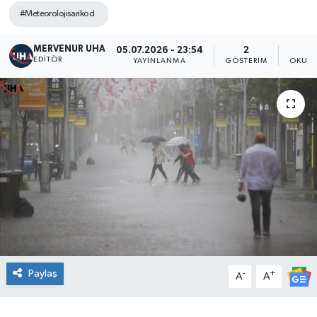
#Meteorolojisarikod
MERVENUR UHA
05.07.2026 - 23:54
2
EDITÖR
YAYINLANMA
GÖSTERIM
OKUNM
Paylaş
-
+
A
A