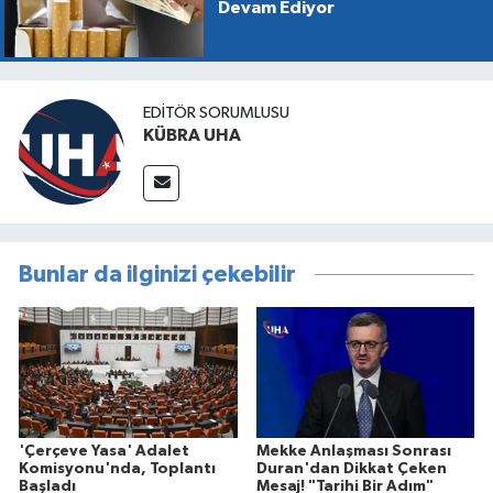
Devam Ediyor
EDİTÖR SORUMLUSU
KÜBRA UHA
Bunlar da ilginizi çekebilir
'Çerçeve Yasa' Adalet
Mekke Anlaşması Sonrası
Komisyonu'nda, Toplantı
Duran'dan Dikkat Çeken
Başladı
Mesaj! "Tarihi Bir Adım"