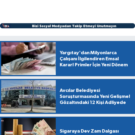
Yargıtay'dan Milyonlarca
Çalışanı İlgilendiren Emsal
Karar! Primler İçin Yeni Dönem
Avcılar Belediyesi
Soruşturmasında Yeni Gelişme!
Gözaltındaki 12 Kişi Adliyede
Sigaraya Dev Zam Dalgası