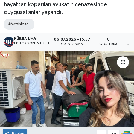
hayattan koparılan avukatın cenazesinde
duygusal anlar yaşandı.
#Mersinkaza
KÜBRA UHA
06.07.2026 - 15:57
8
EDİTÖR SORUMLUSU
YAYINLANMA
GÖSTERIM
OKU
Paylaş
-
+