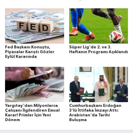
Fed Başkanı Konuştu,
Süper Lig'de 2. ve 3.
Piyasalar Karıştı Gözler
Haftanın Programı Açıklandı
Eylül Kararında
Yargıtay'dan Milyonlarca
Cumhurbaşkanı Erdoğan
Çalışanı İlgilendiren Emsal
3'lü İttifaka İmzayı Attı:
Karar! Primler İçin Yeni
Arabistan'da Tarihi
Dönem
Buluşma