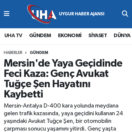
Abone Ol
Nöbetçi Eczaneler
UHA TV
GÜNDEM
EKONOMİ
SİYASET
DÜNYA
Gündem
Hava Durumu
Ekonomi
Namaz Vakitleri
HABERLER
GÜNDEM
Mersin'de Yaya Geçidinde
Magazin
Trafik Durumu
Feci Kaza: Genç Avukat
Tuğçe Şen Hayatını
Siyaset
Süper Lig Puan Durumu ve Fikstür
Kaybetti
Spor
Tüm Manşetler
Mersin-Antalya D-400 kara yolunda meydana
Yaşam
Son Dakika Haberleri
gelen trafik kazasında, yaya geçidini kullanan 24
yaşındaki Avukat Tuğçe Şen, bir otomobilin
Haber Arşivi
çarpması sonucu yaşamını yitirdi. Genç yaşta