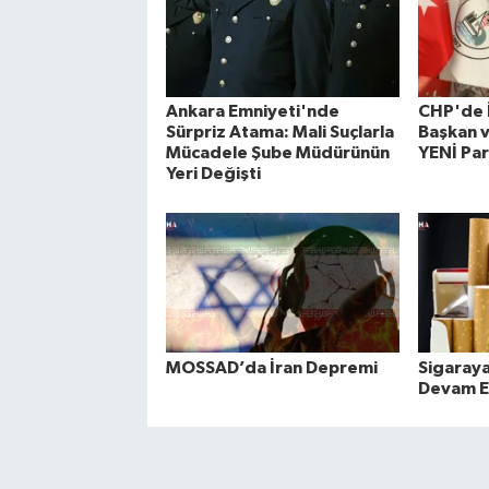
Ankara Emniyeti'nde
CHP'de İ
Sürpriz Atama: Mali Suçlarla
Başkan v
Mücadele Şube Müdürünün
YENİ Par
Yeri Değişti
MOSSAD’da İran Depremi
Sigaray
Devam E