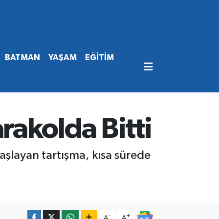
BATMAN
YAŞAM
EĞİTİM
akolda Bitti
aşlayan tartışma, kısa sürede
-
+
A
A