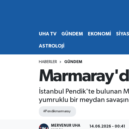
Abone Ol
Nöbetçi Eczaneler
UHA TV
GÜNDEM
EKONOMİ
SİYA
Gündem
Hava Durumu
ASTROLOJİ
Ekonomi
Namaz Vakitleri
HABERLER
GÜNDEM
Magazin
Trafik Durumu
Marmaray'da
Siyaset
Süper Lig Puan Durumu ve Fikstür
İstanbul Pendik'te bulunan M
Spor
Tüm Manşetler
yumruklu bir meydan savaşın
Yaşam
Son Dakika Haberleri
#Pendikmarmaray
Haber Arşivi
MERVENUR UHA
14.06.2026 - 00:41