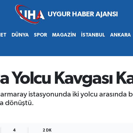
SET
DÜNYA
SPOR
MAGAZİN
İSTANBUL
ANKARA
 Yolcu Kavgası Kar
armaray istasyonunda iki yolcu arasında b
a dönüştü.
4
2 DK