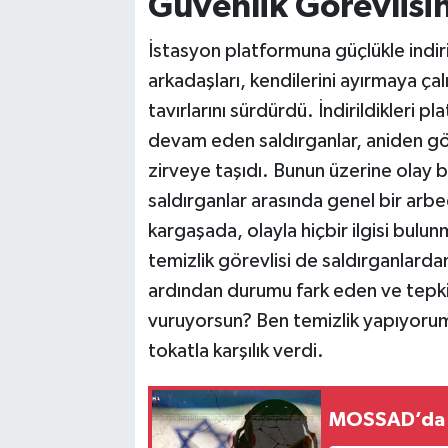
Güvenlik Görevlisi
İstasyon platformuna güçlükle indiri
arkadaşları, kendilerini ayırmaya ça
tavırlarını sürdürdü. İndirildikleri 
devam eden saldırganlar, aniden gö
zirveye taşıdı. Bunun üzerine olay b
saldırganlar arasında genel bir ar
kargaşada, olayla hiçbir ilgisi bulu
temizlik görevlisi de saldırganlarda
ardından durumu fark eden ve tepki 
vuruyorsun? Ben temizlik yapıyorum
tokatla karşılık verdi.
MOSSAD’da 