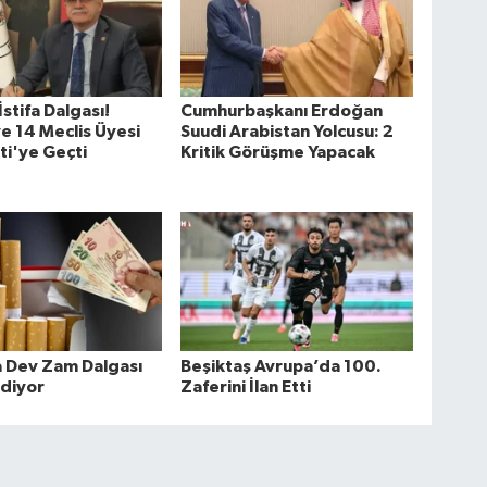
stifa Dalgası!
Cumhurbaşkanı Erdoğan
e 14 Meclis Üyesi
Suudi Arabistan Yolcusu: 2
ti'ye Geçti
Kritik Görüşme Yapacak
a Dev Zam Dalgası
Beşiktaş Avrupa’da 100.
diyor
Zaferini İlan Etti