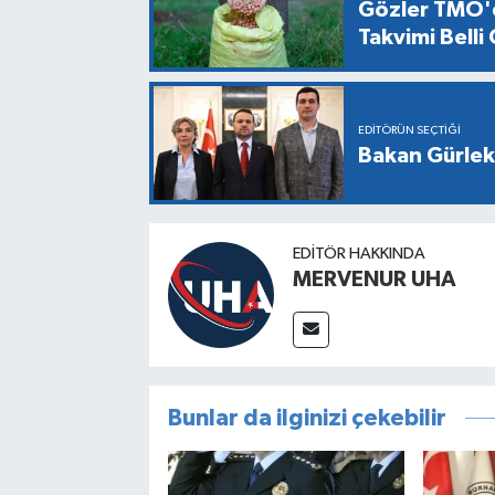
Gözler TMO'd
Takvimi Belli
EDITÖRÜN SEÇTIĞI
Bakan Gürlek,
EDITÖR HAKKINDA
MERVENUR UHA
Bunlar da ilginizi çekebilir