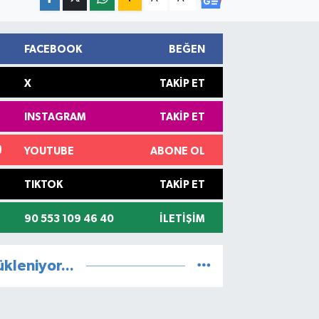
FACEBOOK
BEĞEN
X
TAKIP ET
INSTAGRAM
TAKIP ET
YOUTUBE
ABONE OL
TIKTOK
TAKIP ET
90 553 109 46 40
İLETIŞIM
ükleniyor...