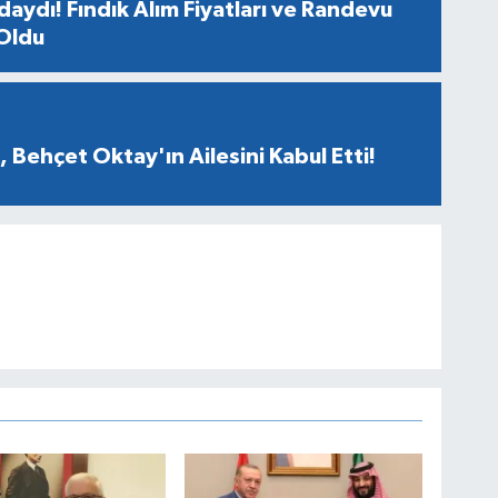
aydı! Fındık Alım Fiyatları ve Randevu
 Oldu
 Behçet Oktay'ın Ailesini Kabul Etti!