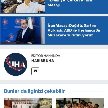
TBMM’ye 'Çerçeve Yasa'
Mesajı
İran Masayı Dağıttı, Şartını
Açıkladı: ABD ile Herhangi Bir
Müzakere Yürütmüyoruz
EDITÖR HAKKINDA
HABİBE UHA
Bunlar da ilginizi çekebilir