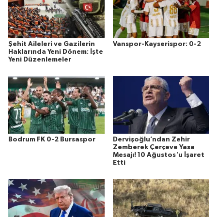
Şehit Aileleri ve Gazilerin
Vanspor-Kayserispor: 0-2
Haklarında Yeni Dönem: İşte
Yeni Düzenlemeler
Bodrum FK 0-2 Bursaspor
Dervişoğlu’ndan Zehir
Zemberek Çerçeve Yasa
Mesajı! 10 Ağustos'u İşaret
Etti