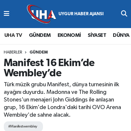
Abone Ol
Nöbetçi Eczaneler
UHA TV
GÜNDEM
EKONOMİ
SİYASET
DÜNYA
Gündem
Hava Durumu
Ekonomi
Namaz Vakitleri
HABERLER
GÜNDEM
Manifest 16 Ekim’de
Magazin
Trafik Durumu
Wembley’de
Siyaset
Süper Lig Puan Durumu ve Fikstür
Türk müzik grubu Manifest, dünya turnesinin ilk
ayağını duyurdu. Madonna ve The Rolling
Spor
Tüm Manşetler
Stones'un menajeri John Giddings ile anlaşan
grup, 16 Ekim'de Londra'daki tarihi OVO Arena
Yaşam
Son Dakika Haberleri
Wembley'de sahne alacak.
Haber Arşivi
#Manifestwembley