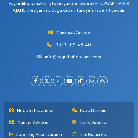
yayıncılık yapmaktır. İşte bu yüzden diyoruz ki; UYGUR HABER
AJANSI medyanın olduğu kadar, Türkiye'nin de ihtiyacıdır.
Çankaya/Ankara
0553-109-46-40
info@uygurhaberajansi.com
Nöbetçi Eczaneler
Hava Durumu
Namaz Vakitleri
Trafik Durumu
Süper Lig Puan Durumu
Tüm Manşetler