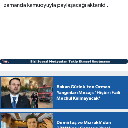
zamanda kamuoyuyla paylaşacağı aktarıldı.
Bakan Gürlek'ten Orman
Yangınları Mesajı: 'Hiçbiri Faili
Meçhul Kalmayacak'
Demirtaş ve Mızraklı'dan