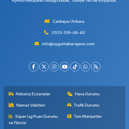
AJANSI medyanın olduğu kadar, Türkiye'nin de ihtiyacıdır.
Çankaya/Ankara
0553-109-46-40
info@uygurhaberajansi.com
Nöbetçi Eczaneler
Hava Durumu
Namaz Vakitleri
Trafik Durumu
Süper Lig Puan Durumu
Tüm Manşetler
ve Fikstür