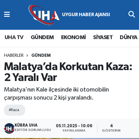
Abone Ol
Nöbetçi Eczaneler
UHA TV
GÜNDEM
EKONOMİ
SİYASET
DÜNYA
Gündem
Hava Durumu
Ekonomi
Namaz Vakitleri
HABERLER
GÜNDEM
Malatya’da Korkutan Kaza:
Magazin
Trafik Durumu
2 Yaralı Var
Siyaset
Süper Lig Puan Durumu ve Fikstür
Malatya'nın Kale ilçesinde iki otomobilin
çarpışması sonucu 2 kişi yaralandı.
Spor
Tüm Manşetler
#Kaza
Yaşam
Son Dakika Haberleri
KÜBRA UHA
05.11.2025 - 10:06
4
EDİTÖR SORUMLUSU
YAYINLANMA
GÖSTERIM
Haber Arşivi