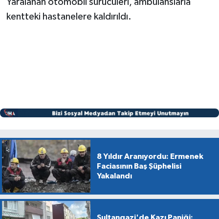
Yaralanan otomobil sürücüleri, ambulanslarla
kentteki hastanelere kaldırıldı.
8 Yıldır Aranıyordu: Ermenek
Faciasının Baş Şüphelisi
Yakalandı
Sultangazi'de Kazı Paniği: