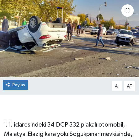
Paylaş
-
+
A
A
İ. İ. idaresindeki 34 DCP 332 plakalı otomobil,
Malatya-Elazığ kara yolu Soğukpınar mevkisinde,