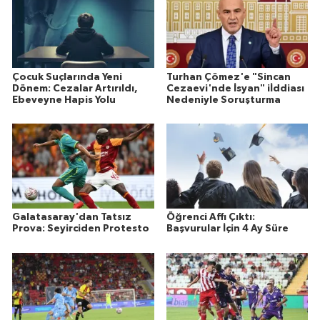
Çocuk Suçlarında Yeni
Turhan Çömez'e "Sincan
Dönem: Cezalar Artırıldı,
Cezaevi'nde İsyan" iİddiası
Ebeveyne Hapis Yolu
Nedeniyle Soruşturma
Galatasaray'dan Tatsız
Öğrenci Affı Çıktı:
Prova: Seyirciden Protesto
Başvurular İçin 4 Ay Süre