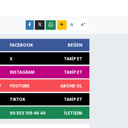
-
+
A
A
FACEBOOK
BEĞEN
X
TAKIP ET
INSTAGRAM
TAKIP ET
YOUTUBE
ABONE OL
TIKTOK
TAKIP ET
90 553 109 46 40
İLETIŞIM