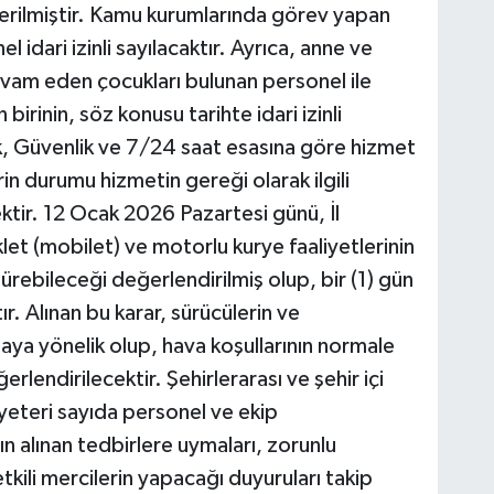
verilmiştir. Kamu kurumlarında görev yapan
l idari izinli sayılacaktır. Ayrıca, anne ve
evam eden çocukları bulunan personel ile
irinin, söz konusu tarihte idari izinli
lık, Güvenlik ve 7/24 saat esasına göre hizmet
in durumu hizmetin gereği olarak ilgili
ktir. 12 Ocak 2026 Pazartesi günü, İl
et (mobilet) ve motorlu kurye faaliyetlerinin
ürebileceği değerlendirilmiş olup, bir (1) gün
ır. Alınan bu karar, sürücülerin ve
aya yönelik olup, hava koşullarının normale
lendirilecektir. Şehirlerarası ve şehir içi
yeteri sayıda personel ve ekip
ın alınan tedbirlere uymaları, zorunlu
kili mercilerin yapacağı duyuruları takip