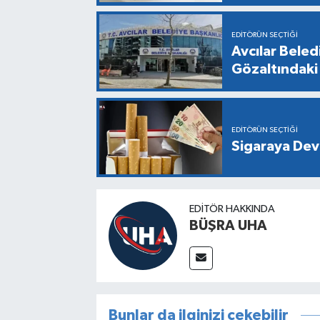
EDITÖRÜN SEÇTIĞI
Avcılar Bele
Gözaltındaki 
EDITÖRÜN SEÇTIĞI
Sigaraya Dev
EDITÖR HAKKINDA
BÜŞRA UHA
Bunlar da ilginizi çekebilir