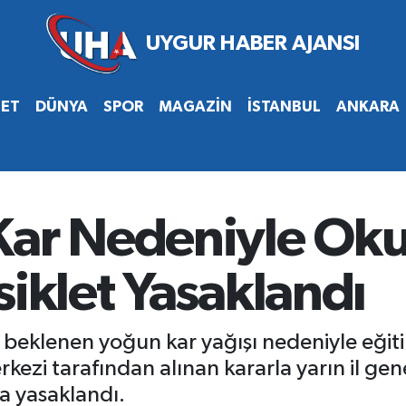
SET
DÜNYA
SPOR
MAGAZİN
İSTANBUL
ANKARA
ar Nedeniyle Okull
siklet Yasaklandı
ı beklenen yoğun kar yağışı nedeniyle eğit
kezi tarafından alınan kararla yarın il gene
da yasaklandı.