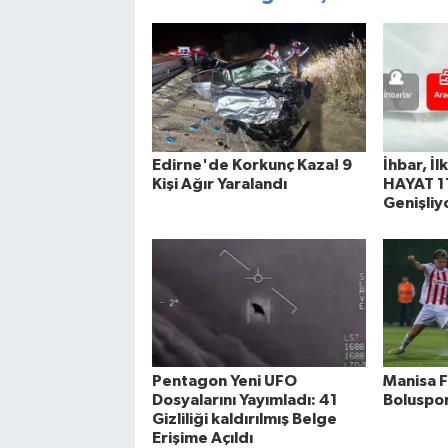
Edirne'de Korkunç Kaza! 9
İhbar, İl
Kişi Ağır Yaralandı
HAYAT 11
Genişliy
Pentagon Yeni UFO
Manisa F
Dosyalarını Yayımladı: 41
Boluspor
Gizliliği kaldırılmış Belge
Erişime Açıldı