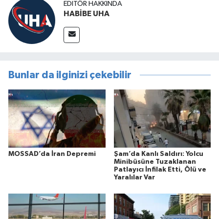
EDITÖR HAKKINDA
HABİBE UHA
Bunlar da ilginizi çekebilir
MOSSAD’da İran Depremi
Şam’da Kanlı Saldırı: Yolcu
Minibüsüne Tuzaklanan
Patlayıcı İnfilak Etti, Ölü ve
Yaralılar Var