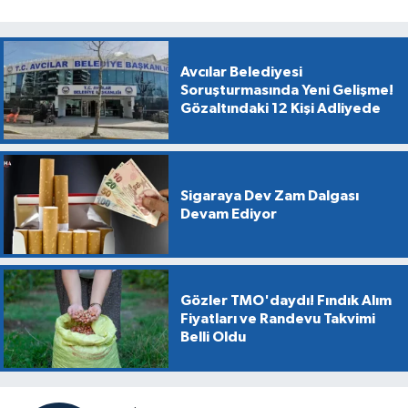
Avcılar Belediyesi
Soruşturmasında Yeni Gelişme!
Gözaltındaki 12 Kişi Adliyede
Sigaraya Dev Zam Dalgası
Devam Ediyor
Gözler TMO'daydı! Fındık Alım
Fiyatları ve Randevu Takvimi
Belli Oldu