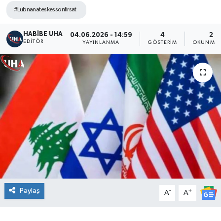
#Lubnanateskessonfirsat
HABİBE UHA
04.06.2026 - 14:59
4
2 D
EDITÖR
YAYINLANMA
GÖSTERIM
OKUNMA 
Paylaş
-
+
A
A