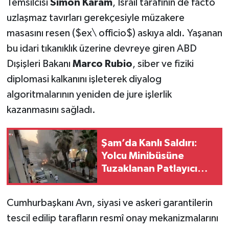
Temsilcisi
Simon Karam
, İsrail tarafının de facto
uzlaşmaz tavırları gerekçesiyle müzakere
masasını resen ($ex\ officio$) askıya aldı. Yaşanan
bu idari tıkanıklık üzerine devreye giren ABD
Dışişleri Bakanı
Marco Rubio
, siber ve fiziki
diplomasi kalkanını işleterek diyalog
algoritmalarının yeniden de jure işlerlik
kazanmasını sağladı.
Şam’da Kanlı Saldırı:
Yolcu Minibüsüne
Tuzaklanan Patlayıcı
İnfilak Etti, Ölü ve
Yaralılar Var
Cumhurbaşkanı Avn, siyasi ve askeri garantilerin
tescil edilip tarafların resmî onay mekanizmalarını