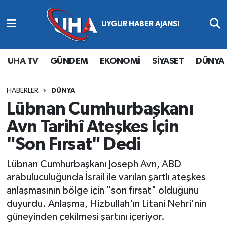
Abone Ol
Nöbetçi Eczaneler
UHA TV
GÜNDEM
EKONOMİ
SİYASET
DÜNYA
Gündem
Hava Durumu
Ekonomi
Namaz Vakitleri
HABERLER
DÜNYA
Lübnan Cumhurbaşkanı
Magazin
Trafik Durumu
Avn Tarihî Ateşkes İçin
"Son Fırsat" Dedi
Siyaset
Süper Lig Puan Durumu ve Fikstür
Lübnan Cumhurbaşkanı Joseph Avn, ABD
Spor
Tüm Manşetler
arabuluculuğunda İsrail ile varılan şartlı ateşkes
anlaşmasının bölge için "son fırsat" olduğunu
Yaşam
Son Dakika Haberleri
duyurdu. Anlaşma, Hizbullah'ın Litani Nehri'nin
güneyinden çekilmesi şartını içeriyor.
Haber Arşivi