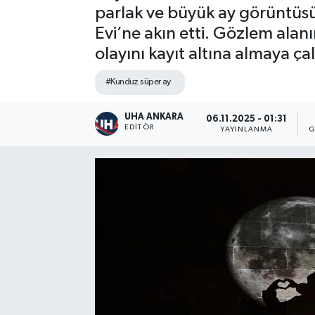
parlak ve büyük ay görüntüsü
Evi’ne akın etti. Gözlem ala
olayını kayıt altına almaya çalı
#Kunduz süper ay
UHA ANKARA
06.11.2025 - 01:31
EDITÖR
YAYINLANMA
G