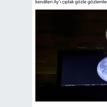
kendileri Ay'ı çıplak gözle gözlemle