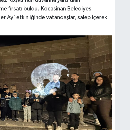
lez Köşkü'nün duvarına yansıtılan
me fırsatı buldu. Kocasinan Belediyesi
 Ay' etkinliğinde vatandaşlar, salep içerek