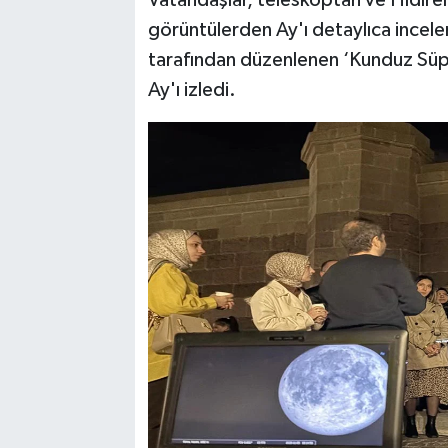
Vatandaşlar, teleskoptan ve Hıdırel
görüntülerden Ay'ı detaylıca incele
tarafından düzenlenen ‘Kunduz Süper
Ay'ı izledi.