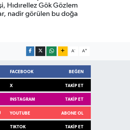
şi, Hıdırellez Gök Gözlem
ar, nadir görülen bu doğa
-
+
A
A
FACEBOOK
BEĞEN
X
TAKIP ET
INSTAGRAM
TAKIP ET
YOUTUBE
ABONE OL
TIKTOK
TAKIP ET