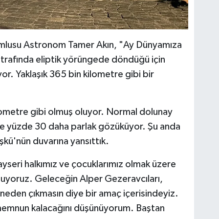
umlusu Astronom Tamer Akın, "Ay Dünyamıza
trafında eliptik yörüngede döndüğü için
. Yaklaşık 365 bin kilometre gibi bir
ometre gibi olmuş oluyor. Normal dolunay
e yüzde 30 daha parlak gözüküyor. Şu anda
öşkü'nün duvarına yansıttık.
yseri halkımız ve çocuklarımız olmak üzere
uyoruz. Geleceğin Alper Gezeravcıları,
neden çıkmasın diye bir amaç içerisindeyiz.
k memnun kalacağını düşünüyorum. Baştan