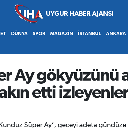
SET
DÜNYA
SPOR
MAGAZİN
İSTANBUL
ANKARA
r Ay gökyüzünü ay
kın etti izleyenle
 ‘Kunduz Süper Ay’, geceyi adeta gündüze