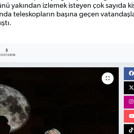
nü yakından izlemek isteyen çok sayıda ki
nında teleskopların başına geçen vatandaşl
ştı.
3
ÖSTERIM