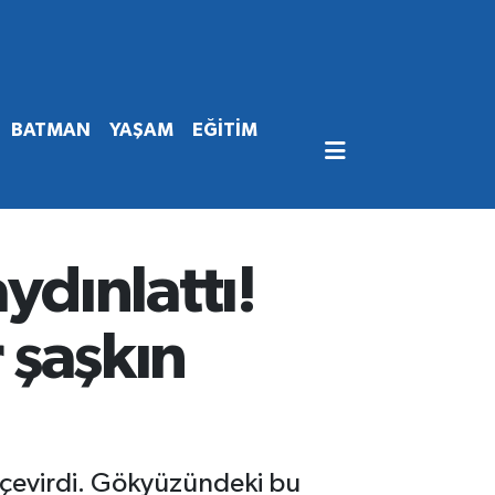
BATMAN
YAŞAM
EĞİTİM
dınlattı!
r şaşkın
 çevirdi. Gökyüzündeki bu