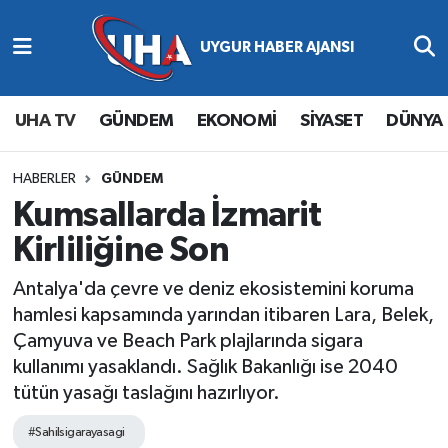
Abone Ol
Nöbetçi Eczaneler
UHA TV
GÜNDEM
EKONOMİ
SİYASET
DÜNYA
Gündem
Hava Durumu
Ekonomi
Namaz Vakitleri
HABERLER
GÜNDEM
Kumsallarda İzmarit
Magazin
Trafik Durumu
Kirliliğine Son
Siyaset
Süper Lig Puan Durumu ve Fikstür
Antalya'da çevre ve deniz ekosistemini koruma
hamlesi kapsamında yarından itibaren Lara, Belek,
Spor
Tüm Manşetler
Çamyuva ve Beach Park plajlarında sigara
kullanımı yasaklandı. Sağlık Bakanlığı ise 2040
Yaşam
Son Dakika Haberleri
tütün yasağı taslağını hazırlıyor.
Haber Arşivi
#Sahilsigarayasagi