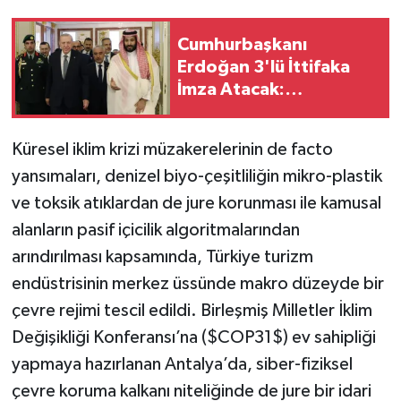
Cumhurbaşkanı
Erdoğan 3'lü İttifaka
İmza Atacak:
Arabistan'da Tarihi
Buluşma
Küresel iklim krizi müzakerelerinin de facto
yansımaları, denizel biyo-çeşitliliğin mikro-plastik
ve toksik atıklardan de jure korunması ile kamusal
alanların pasif içicilik algoritmalarından
arındırılması kapsamında, Türkiye turizm
endüstrisinin merkez üssünde makro düzeyde bir
çevre rejimi tescil edildi. Birleşmiş Milletler İklim
Değişikliği Konferansı’na ($COP31$) ev sahipliği
yapmaya hazırlanan Antalya’da, siber-fiziksel
çevre koruma kalkanı niteliğinde de jure bir idari