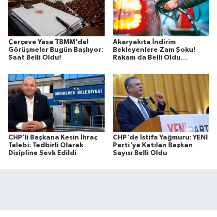
Çerçeve Yasa TBMM'de!
Akaryakıta İndirim
Görüşmeler Bugün Başlıyor:
Bekleyenlere Zam Şoku!
Saat Belli Oldu!
Rakam da Belli Oldu…
CHP'li Başkana Kesin İhraç
CHP'de İstifa Yağmuru: YENİ
Talebi: Tedbirli Olarak
Parti'ye Katılan Başkan
Disipline Sevk Edildi
Sayısı Belli Oldu