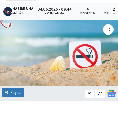
HABİBE UHA
04.06.2026 - 09:44
4
2 
EDITÖR
YAYINLANMA
GÖSTERIM
OKUNMA 
Paylaş
-
+
A
A