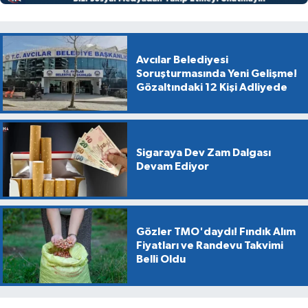
Avcılar Belediyesi
Soruşturmasında Yeni Gelişme!
Gözaltındaki 12 Kişi Adliyede
Sigaraya Dev Zam Dalgası
Devam Ediyor
Gözler TMO'daydı! Fındık Alım
Fiyatları ve Randevu Takvimi
Belli Oldu