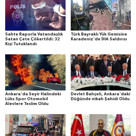
Sahte Raporla Vatandaşlık
Türk Bayraklı Yük Gemisine
Satan Çete Çökertildi: 32
Karadeniz'de İHA Saldırısı
Kişi Tutuklandı
Ankara'da Seyir Halindeki
Devlet Bahçeli, Ankara'daki
Lüks Spor Otomobil
Düğünde nikah Şahidi Oldu
Alevlere Teslim Oldu