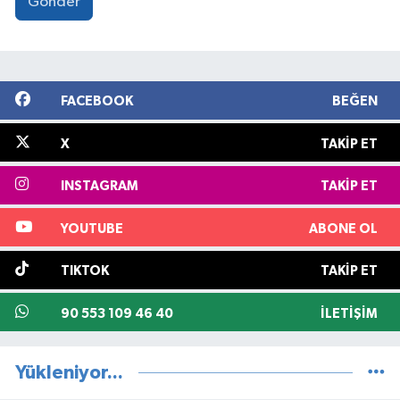
Gönder
FACEBOOK
BEĞEN
X
TAKIP ET
INSTAGRAM
TAKIP ET
YOUTUBE
ABONE OL
TIKTOK
TAKIP ET
90 553 109 46 40
İLETIŞIM
Yükleniyor...