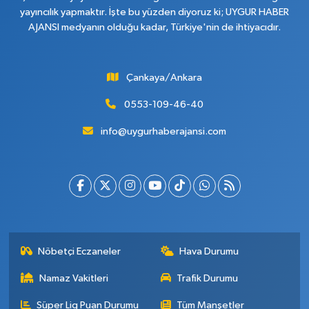
yayıncılık yapmaktır. İşte bu yüzden diyoruz ki; UYGUR HABER
AJANSI medyanın olduğu kadar, Türkiye'nin de ihtiyacıdır.
Çankaya/Ankara
0553-109-46-40
info@uygurhaberajansi.com
Nöbetçi Eczaneler
Hava Durumu
Namaz Vakitleri
Trafik Durumu
Süper Lig Puan Durumu
Tüm Manşetler