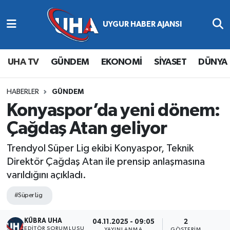
Abone Ol
Nöbetçi Eczaneler
UHA TV
GÜNDEM
EKONOMİ
SİYASET
DÜNYA
Gündem
Hava Durumu
Ekonomi
Namaz Vakitleri
HABERLER
GÜNDEM
Konyaspor’da yeni dönem:
Magazin
Trafik Durumu
Çağdaş Atan geliyor
Siyaset
Süper Lig Puan Durumu ve Fikstür
Trendyol Süper Lig ekibi Konyaspor, Teknik
Direktör Çağdaş Atan ile prensip anlaşmasına
Spor
Tüm Manşetler
varıldığını açıkladı.
Yaşam
Son Dakika Haberleri
#Süper Lig
KÜBRA UHA
Haber Arşivi
04.11.2025 - 09:05
2
EDİTÖR SORUMLUSU
YAYINLANMA
GÖSTERIM