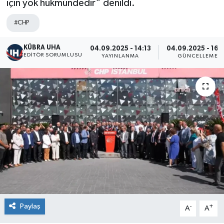
için yok hükmündedir” denildi.
#CHP
KÜBRA UHA
04.09.2025 - 14:13
04.09.2025 - 16:
EDİTÖR SORUMLUSU
YAYINLANMA
GÜNCELLEME
Paylaş
-
+
A
A