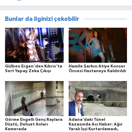
Bunlar da ilginizi çekebilir
Gülben Ergen'den Kıbrıs'ta
Hamile Şarkıcı Atiye Konser
Sert Yapay Zeka Çıkışı
Öncesi Hastaneye Kaldırıldı
Görme Engelli Genç Raylara
Adana’daki Tünel
Düştü, Dehşet Anları
Kazasında Acı Haber: Ağır
Kamerada
Yaralı İşçi Kurtarılamadı,