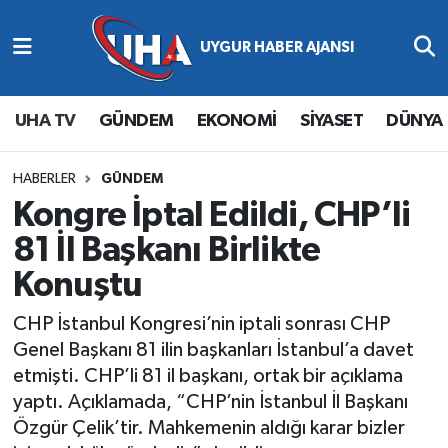
Abone Ol
Nöbetçi Eczaneler
UHA TV
GÜNDEM
EKONOMİ
SİYASET
DÜNYA
Gündem
Hava Durumu
Ekonomi
Namaz Vakitleri
HABERLER
GÜNDEM
Kongre İptal Edildi, CHP’li
Magazin
Trafik Durumu
81 İl Başkanı Birlikte
Konuştu
Siyaset
Süper Lig Puan Durumu ve Fikstür
CHP İstanbul Kongresi’nin iptali sonrası CHP
Spor
Tüm Manşetler
Genel Başkanı 81 ilin başkanları İstanbul’a davet
etmişti. CHP’li 81 il başkanı, ortak bir açıklama
Yaşam
Son Dakika Haberleri
yaptı. Açıklamada, “CHP’nin İstanbul İl Başkanı
Özgür Çelik’tir. Mahkemenin aldığı karar bizler
Haber Arşivi