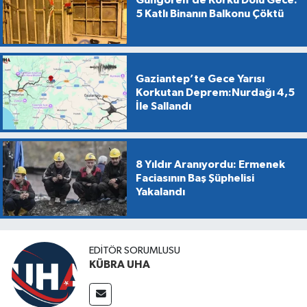
5 Katlı Binanın Balkonu Çöktü
Gaziantep’te Gece Yarısı
Korkutan Deprem:Nurdağı 4,5
İle Sallandı
8 Yıldır Aranıyordu: Ermenek
Faciasının Baş Şüphelisi
Yakalandı
EDİTÖR SORUMLUSU
KÜBRA UHA