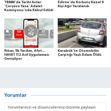
TBMM'de Tarihi Anlar:
Edirne'de Korkunç Kaza! 9
'Çerçeve Yasa' Adalet
Kişi Ağır Yaralandı
Komisyonu'nda Kabul Edildi
İhbar, İlk Yardım, Afet...
Karabük'te Otomobilin
HAYAT 112 Acil Uygulaması
Çarptığı Yaşlı Adam Öldü
Genişliyor
Yorumlar