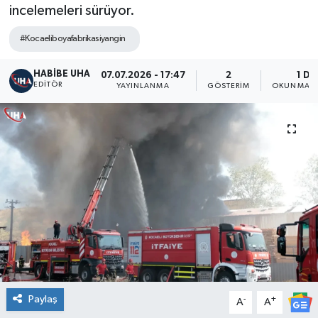
incelemeleri sürüyor.
#Kocaeliboyafabrikasiyangin
HABİBE UHA
07.07.2026 - 17:47
2
1 DK
EDITÖR
YAYINLANMA
GÖSTERIM
OKUNMA S
Paylaş
-
+
A
A