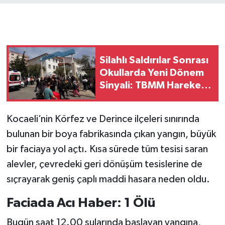
Silahlı Saldırılar Sonrası
Okullarda Yeni Dönem
Sinyali: TBMM Harekete
Geçti
Kocaeli’nin Körfez ve Derince ilçeleri sınırında
bulunan bir boya fabrikasında çıkan yangın, büyük
bir faciaya yol açtı. Kısa sürede tüm tesisi saran
alevler, çevredeki geri dönüşüm tesislerine de
sıçrayarak geniş çaplı maddi hasara neden oldu.
Faciada Acı Haber: 1 Ölü
Bugün saat 12.00 sularında başlayan yangına,