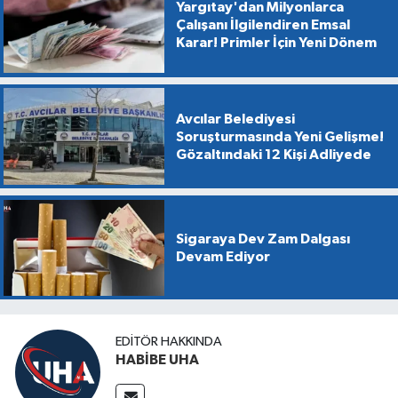
Yargıtay'dan Milyonlarca
Çalışanı İlgilendiren Emsal
Karar! Primler İçin Yeni Dönem
Avcılar Belediyesi
Soruşturmasında Yeni Gelişme!
Gözaltındaki 12 Kişi Adliyede
Sigaraya Dev Zam Dalgası
Devam Ediyor
EDITÖR HAKKINDA
HABİBE UHA