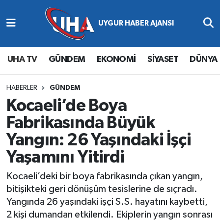
Abone Ol
Nöbetçi Eczaneler
UHA TV
GÜNDEM
EKONOMİ
SİYASET
DÜNYA
Gündem
Hava Durumu
Ekonomi
Namaz Vakitleri
HABERLER
GÜNDEM
Kocaeli’de Boya
Magazin
Trafik Durumu
Fabrikasında Büyük
Yangın: 26 Yaşındaki İşçi
Siyaset
Süper Lig Puan Durumu ve Fikstür
Yaşamını Yitirdi
Spor
Tüm Manşetler
Kocaeli’deki bir boya fabrikasında çıkan yangın,
Yaşam
Son Dakika Haberleri
bitişikteki geri dönüşüm tesislerine de sıçradı.
Yangında 26 yaşındaki işçi S.S. hayatını kaybetti,
Haber Arşivi
2 kişi dumandan etkilendi. Ekiplerin yangın sonrası