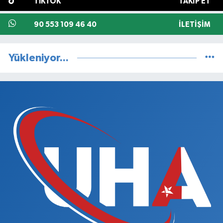
TIKTOK
TAKIP ET
90 553 109 46 40
İLETIŞIM
Yükleniyor...