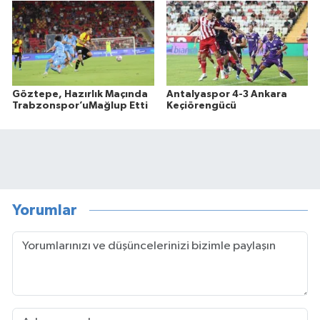
Göztepe, Hazırlık Maçında
Antalyaspor 4-3 Ankara
Trabzonspor’uMağlup Etti
Keçiörengücü
Yorumlar