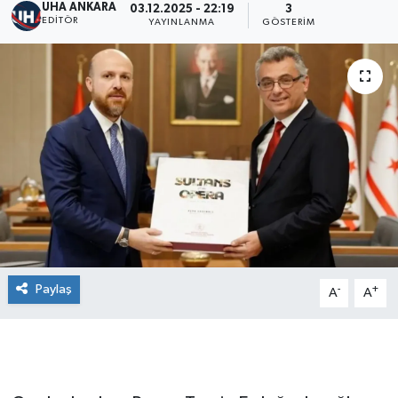
UHA ANKARA
03.12.2025 - 22:19
3
EDITÖR
YAYINLANMA
GÖSTERIM
Paylaş
-
+
A
A