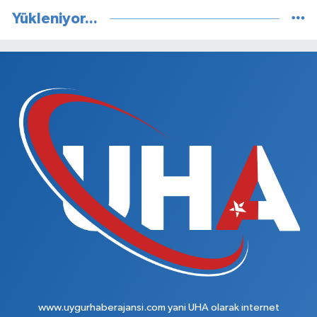
Yükleniyor...
www.uygurhaberajansi.com yani UHA olarak internet