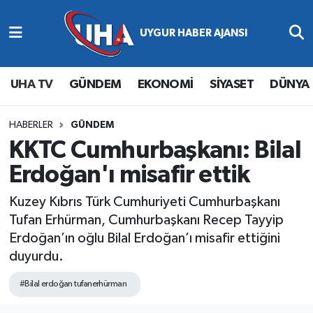
Abone Ol
Nöbetçi Eczaneler
UHA TV
GÜNDEM
EKONOMİ
SİYASET
DÜNYA
Gündem
Hava Durumu
Ekonomi
Namaz Vakitleri
HABERLER
GÜNDEM
KKTC Cumhurbaşkanı: Bilal
Magazin
Trafik Durumu
Erdoğan'ı misafir ettik
Siyaset
Süper Lig Puan Durumu ve Fikstür
Kuzey Kıbrıs Türk Cumhuriyeti Cumhurbaşkanı
Tufan Erhürman, Cumhurbaşkanı Recep Tayyip
Spor
Tüm Manşetler
Erdoğan’ın oğlu Bilal Erdoğan’ı misafir ettiğini
duyurdu.
Yaşam
Son Dakika Haberleri
#Bilal erdoğan tufanerhürman
Haber Arşivi