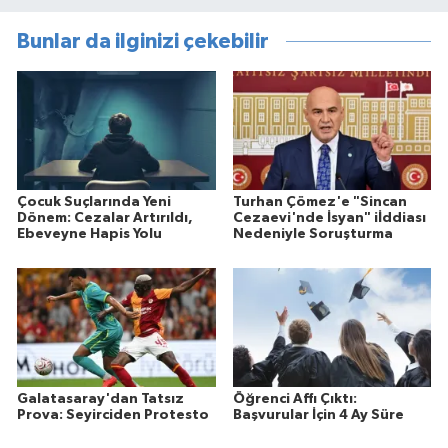
Bunlar da ilginizi çekebilir
Çocuk Suçlarında Yeni
Turhan Çömez'e "Sincan
Dönem: Cezalar Artırıldı,
Cezaevi'nde İsyan" iİddiası
Ebeveyne Hapis Yolu
Nedeniyle Soruşturma
Galatasaray'dan Tatsız
Öğrenci Affı Çıktı:
Prova: Seyirciden Protesto
Başvurular İçin 4 Ay Süre