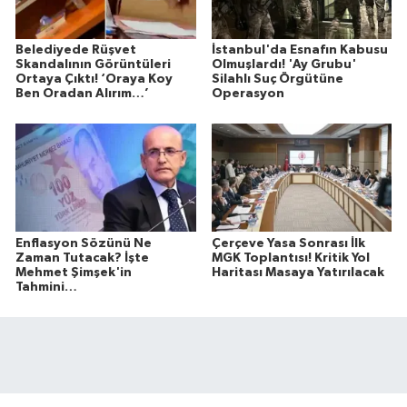
Belediyede Rüşvet
İstanbul'da Esnafın Kabusu
Skandalının Görüntüleri
Olmuşlardı! 'Ay Grubu'
Ortaya Çıktı! ‘Oraya Koy
Silahlı Suç Örgütüne
Ben Oradan Alırım…’
Operasyon
Enflasyon Sözünü Ne
Çerçeve Yasa Sonrası İlk
Zaman Tutacak? İşte
MGK Toplantısı! Kritik Yol
Mehmet Şimşek'in
Haritası Masaya Yatırılacak
Tahmini…