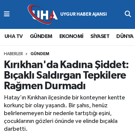
Abone Ol
Nöbetçi Eczaneler
UHA TV
GÜNDEM
EKONOMİ
SİYASET
DÜNYA
Gündem
Hava Durumu
Ekonomi
Namaz Vakitleri
HABERLER
GÜNDEM
Kırıkhan'da Kadına Şiddet:
Magazin
Trafik Durumu
Bıçaklı Saldırgan Tepkilere
Rağmen Durmadı
Siyaset
Süper Lig Puan Durumu ve Fikstür
Hatay’ın Kırıkhan ilçesinde bir konteyner kentte
Spor
Tüm Manşetler
korkunç bir olay yaşandı. Bir şahıs, henüz
belirlenemeyen bir nedenle tartıştığı eşini,
Yaşam
Son Dakika Haberleri
çocuklarının gözleri önünde ve elinde bıçakla
darbetti.
Haber Arşivi