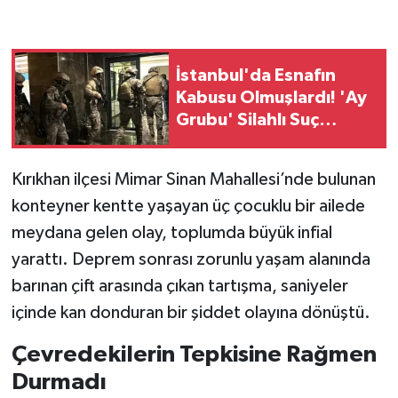
İstanbul'da Esnafın
Kabusu Olmuşlardı! 'Ay
Grubu' Silahlı Suç
Örgütüne Operasyon
Kırıkhan ilçesi Mimar Sinan Mahallesi’nde bulunan
konteyner kentte yaşayan üç çocuklu bir ailede
meydana gelen olay, toplumda büyük infial
yarattı. Deprem sonrası zorunlu yaşam alanında
barınan çift arasında çıkan tartışma, saniyeler
içinde kan donduran bir şiddet olayına dönüştü.
Çevredekilerin Tepkisine Rağmen
Durmadı