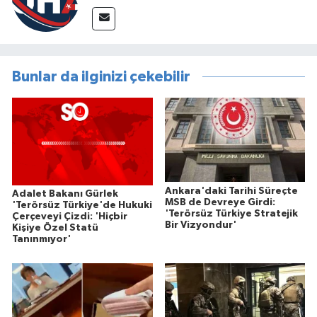
Bunlar da ilginizi çekebilir
Ankara'daki Tarihi Süreçte
Adalet Bakanı Gürlek
MSB de Devreye Girdi:
'Terörsüz Türkiye'de Hukuki
'Terörsüz Türkiye Stratejik
Çerçeveyi Çizdi: 'Hiçbir
Bir Vizyondur'
Kişiye Özel Statü
Tanınmıyor'