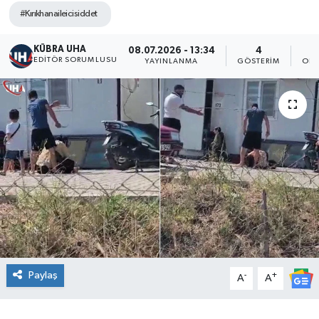
#Kırıkhanaileicisiddet
KÜBRA UHA
08.07.2026 - 13:34
4
EDİTÖR SORUMLUSU
YAYINLANMA
GÖSTERIM
OKU
Paylaş
-
+
A
A