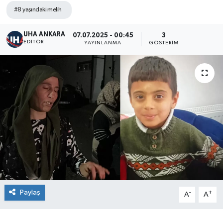
#8 yaşındaki melih
UHA ANKARA
07.07.2025 - 00:45
3
EDITÖR
YAYINLANMA
GÖSTERIM
Paylaş
-
+
A
A