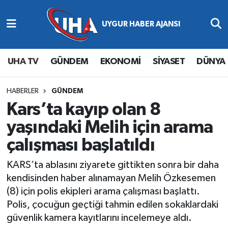
Abone Ol
Nöbetçi Eczaneler
UHA TV
GÜNDEM
EKONOMİ
SİYASET
DÜNYA
Gündem
Hava Durumu
Ekonomi
Namaz Vakitleri
HABERLER
GÜNDEM
Kars’ta kayıp olan 8
Magazin
Trafik Durumu
yaşındaki Melih için arama
çalışması başlatıldı
Siyaset
Süper Lig Puan Durumu ve Fikstür
KARS’ta ablasını ziyarete gittikten sonra bir daha
Spor
Tüm Manşetler
kendisinden haber alınamayan Melih Özkesemen
(8) için polis ekipleri arama çalışması başlattı.
Yaşam
Son Dakika Haberleri
Polis, çocuğun geçtiği tahmin edilen sokaklardaki
güvenlik kamera kayıtlarını incelemeye aldı.
Haber Arşivi