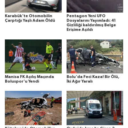
Karabük'te Otomobilin
Pentagon Yeni UFO
Çarptığı Yaşlı Adam Öldü
Dosyalarını Yayımladı: 41
Gizliliği kaldırılmış Belge
Erişime Açıldı
Manisa FK Açılış Maçında
Bolu'da Feci Kaza! Bir Ölü,
Boluspor'u Yendi
İki Ağır Yaralı