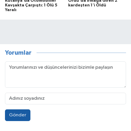
Kütahya'da Otomobiller
Ordu'da Irmağa Giren 2
Kavşakta Çarpıştı: 1 Ölü 5
kardeşten 1'i Öldü
Yaralı
Yorumlar
Gönder