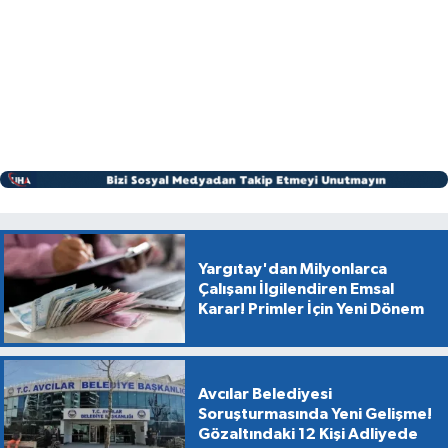
Yargıtay'dan Milyonlarca
Çalışanı İlgilendiren Emsal
Karar! Primler İçin Yeni Dönem
Avcılar Belediyesi
Soruşturmasında Yeni Gelişme!
Gözaltındaki 12 Kişi Adliyede