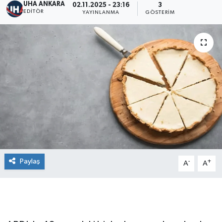
UHA ANKARA
02.11.2025 - 23:16
3
EDITÖR
YAYINLANMA
GÖSTERIM
Paylaş
-
+
A
A