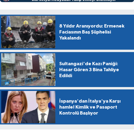
8 Yıldır Aranıyordu: Ermenek
Faciasının Baş Şüphelisi
Yakalandı
Sultangazi'de Kazı Paniği:
Hasar Gören 3 Bina Tahliye
Edildi
İspanya'dan İtalya'ya Karşı
hamle! Kimlik ve Pasaport
Kontrolü Başlıyor