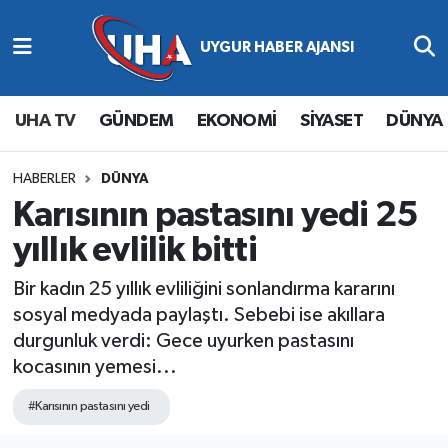
Abone Ol
Nöbetçi Eczaneler
UHA TV
GÜNDEM
EKONOMİ
SİYASET
DÜNYA
Gündem
Hava Durumu
Ekonomi
Namaz Vakitleri
HABERLER
DÜNYA
Karısının pastasını yedi 25
Magazin
Trafik Durumu
yıllık evlilik bitti
Siyaset
Süper Lig Puan Durumu ve Fikstür
Bir kadın 25 yıllık evliliğini sonlandırma kararını
sosyal medyada paylaştı. Sebebi ise akıllara
Spor
Tüm Manşetler
durgunluk verdi: Gece uyurken pastasını
kocasının yemesi...
Yaşam
Son Dakika Haberleri
#Karısının pastasını yedi
Haber Arşivi