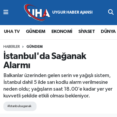
Abone Ol
Nöbetçi Eczaneler
UHA TV
GÜNDEM
EKONOMİ
SİYASET
DÜNYA
Gündem
Hava Durumu
Ekonomi
Namaz Vakitleri
HABERLER
GÜNDEM
İstanbul'da Sağanak
Magazin
Trafik Durumu
Alarmı
Siyaset
Süper Lig Puan Durumu ve Fikstür
Balkanlar üzerinden gelen serin ve yağışlı sistem,
İstanbul dahil 5 ilde sarı kodlu alarm verilmesine
Spor
Tüm Manşetler
neden oldu; yağışların saat 18.00’e kadar yer yer
kuvvetli şekilde etkili olması bekleniyor.
Yaşam
Son Dakika Haberleri
#Istanbulsaganak
Haber Arşivi