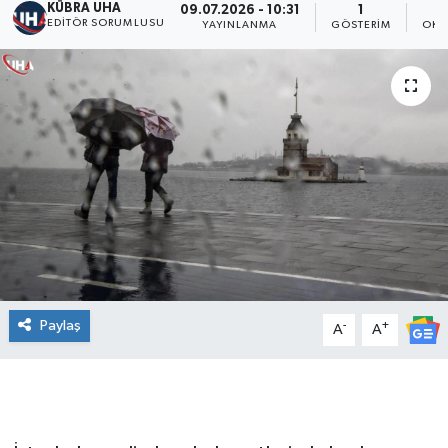
KÜBRA UHA
09.07.2026 - 10:31
1
EDİTÖR SORUMLUSU
YAYINLANMA
GÖSTERIM
OKU
Paylaş
-
+
A
A