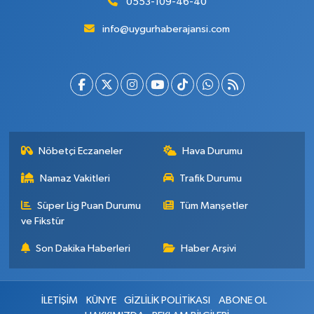
0553-109-46-40
info@uygurhaberajansi.com
Nöbetçi Eczaneler
Hava Durumu
Namaz Vakitleri
Trafik Durumu
Süper Lig Puan Durumu
Tüm Manşetler
ve Fikstür
Son Dakika Haberleri
Haber Arşivi
İLETİŞİM
KÜNYE
GİZLİLİK POLİTİKASI
ABONE OL