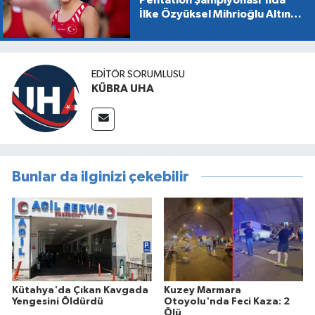
İlke Özyüksel Mihrioğlu Altın
Madalya Kazandı
EDİTÖR SORUMLUSU
KÜBRA UHA
Bunlar da ilginizi çekebilir
Kütahya'da Çıkan Kavgada
Kuzey Marmara
Yengesini Öldürdü
Otoyolu'nda Feci Kaza: 2
Ölü