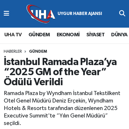
Abone Ol
Nöbetçi Eczaneler
UHA TV
GÜNDEM
EKONOMİ
SİYASET
DÜNYA
Gündem
Hava Durumu
Ekonomi
Namaz Vakitleri
HABERLER
GÜNDEM
İstanbul Ramada Plaza’ya
Magazin
Trafik Durumu
“2025 GM of the Year”
Ödülü Verildi
Siyaset
Süper Lig Puan Durumu ve Fikstür
Ramada Plaza by Wyndham İstanbul Tekstilkent
Spor
Tüm Manşetler
Otel Genel Müdürü Deniz Erçekin, Wyndham
Hotels & Resorts tarafından düzenlenen 2025
Yaşam
Son Dakika Haberleri
Executive Summit'te “Yılın Genel Müdürü”
seçildi.
Haber Arşivi