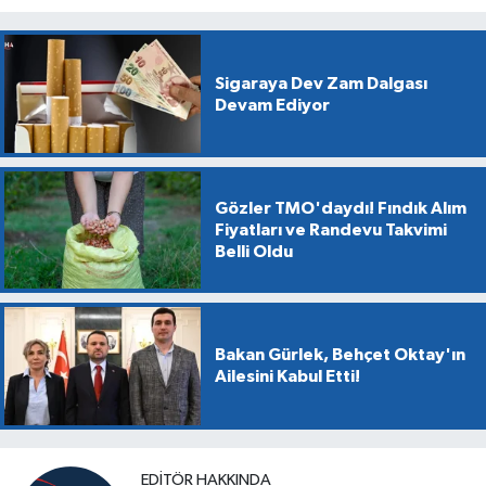
Sigaraya Dev Zam Dalgası
Devam Ediyor
Gözler TMO'daydı! Fındık Alım
Fiyatları ve Randevu Takvimi
Belli Oldu
Bakan Gürlek, Behçet Oktay'ın
Ailesini Kabul Etti!
EDITÖR HAKKINDA