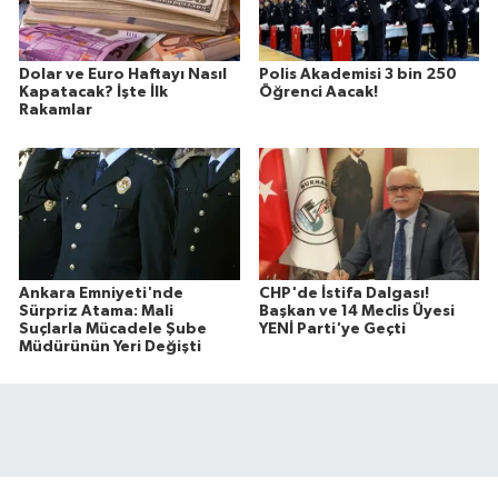
Dolar ve Euro Haftayı Nasıl
Polis Akademisi 3 bin 250
Kapatacak? İşte İlk
Öğrenci Aacak!
Rakamlar
Ankara Emniyeti'nde
CHP'de İstifa Dalgası!
Sürpriz Atama: Mali
Başkan ve 14 Meclis Üyesi
Suçlarla Mücadele Şube
YENİ Parti'ye Geçti
Müdürünün Yeri Değişti