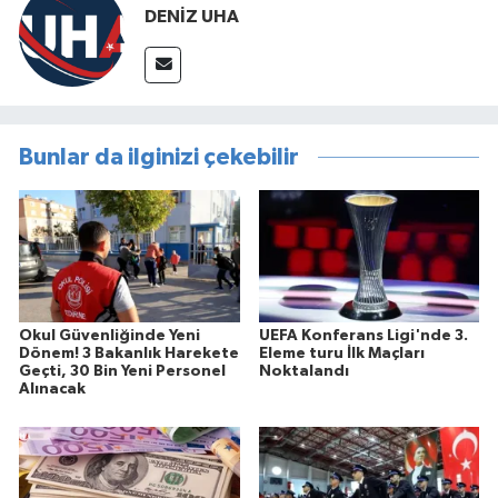
DENİZ UHA
Bunlar da ilginizi çekebilir
Okul Güvenliğinde Yeni
UEFA Konferans Ligi'nde 3.
Dönem! 3 Bakanlık Harekete
Eleme turu İlk Maçları
Geçti, 30 Bin Yeni Personel
Noktalandı
Alınacak