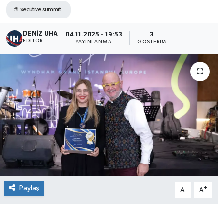
#Executive summit
DENİZ UHA
04.11.2025 - 19:53
3
EDITÖR
YAYINLANMA
GÖSTERIM
Paylaş
-
+
A
A