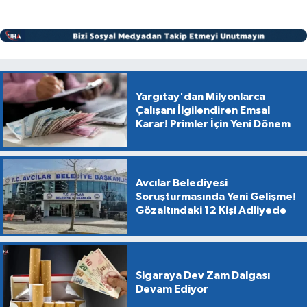
Yargıtay'dan Milyonlarca
Çalışanı İlgilendiren Emsal
Karar! Primler İçin Yeni Dönem
Avcılar Belediyesi
Soruşturmasında Yeni Gelişme!
Gözaltındaki 12 Kişi Adliyede
Sigaraya Dev Zam Dalgası
Devam Ediyor