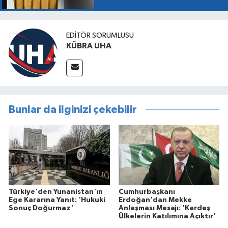
EDİTÖR SORUMLUSU
KÜBRA UHA
Bunlar da ilginizi çekebilir
Türkiye'den Yunanistan'ın
Cumhurbaşkanı
Ege Kararına Yanıt: 'Hukuki
Erdoğan'dan Mekke
Sonuç Doğurmaz'
Anlaşması Mesajı: 'Kardeş
Ülkelerin Katılımına Açıktır'