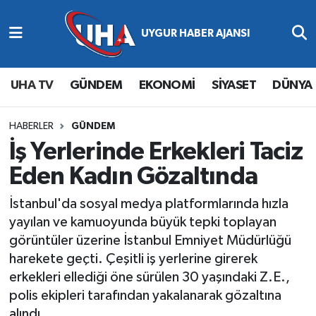
Abone Ol
Nöbetçi Eczaneler
UHA TV
GÜNDEM
EKONOMİ
SİYASET
DÜNYA
Gündem
Hava Durumu
Ekonomi
Namaz Vakitleri
HABERLER
GÜNDEM
İş Yerlerinde Erkekleri Taciz
Magazin
Trafik Durumu
Eden Kadın Gözaltında
Siyaset
Süper Lig Puan Durumu ve Fikstür
İstanbul'da sosyal medya platformlarında hızla
yayılan ve kamuoyunda büyük tepki toplayan
Spor
Tüm Manşetler
görüntüler üzerine İstanbul Emniyet Müdürlüğü
harekete geçti. Çeşitli iş yerlerine girerek
Yaşam
Son Dakika Haberleri
erkekleri ellediği öne sürülen 30 yaşındaki Z.E.,
polis ekipleri tarafından yakalanarak gözaltına
Haber Arşivi
alındı.