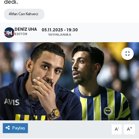
dedi.
#İrfan Can Kahveci
DENİZ UHA
05.11.2025 - 19:30
EDITÖR
YAYINLANMA
Paylaş
-
+
A
A