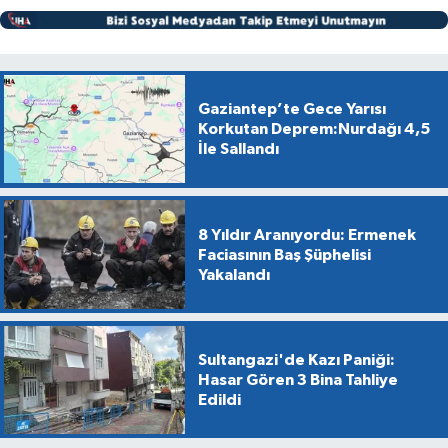
Gaziantep’te Gece Yarısı
Korkutan Deprem:Nurdağı 4,5
İle Sallandı
8 Yıldır Aranıyordu: Ermenek
Faciasının Baş Şüphelisi
Yakalandı
Sultangazi'de Kazı Paniği:
Hasar Gören 3 Bina Tahliye
Edildi