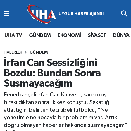
Abone Ol
Nöbetçi Eczaneler
UHA TV
GÜNDEM
EKONOMİ
SİYASET
DÜNYA
Gündem
Hava Durumu
Ekonomi
Namaz Vakitleri
HABERLER
GÜNDEM
İrfan Can Sessizliğini
Magazin
Trafik Durumu
Bozdu: Bundan Sonra
Susmayacağım
Siyaset
Süper Lig Puan Durumu ve Fikstür
Fenerbahçeli İrfan Can Kahveci, kadro dışı
Spor
Tüm Manşetler
bırakıldıktan sonra ilk kez konuştu. Sakatlığı
atlattığını belirten tecrübeli futbolcu, "Ne
Yaşam
Son Dakika Haberleri
yönetimle ne hocayla bir problemim var. Artık
doğru olmayan haberler hakkında susmayacağım"
Haber Arşivi