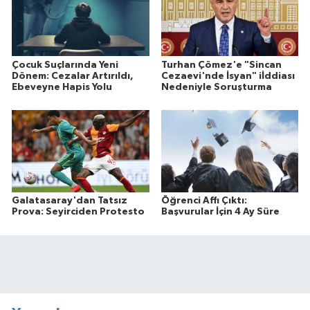
Çocuk Suçlarında Yeni
Turhan Çömez'e "Sincan
Dönem: Cezalar Artırıldı,
Cezaevi'nde İsyan" iİddiası
Ebeveyne Hapis Yolu
Nedeniyle Soruşturma
Galatasaray'dan Tatsız
Öğrenci Affı Çıktı:
Prova: Seyirciden Protesto
Başvurular İçin 4 Ay Süre