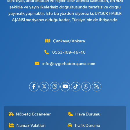
suretiyle, abartmadan ve hiçbir tesir altında kalmadan, en hızlı
şekilde ve yayın ilkelerimiz doğrultusunda tarafsız ve doğru
yayıncılık yapmaktır. İşte bu yüzden diyoruz ki; UYGUR HABER
AJANSI medyanın olduğu kadar, Türkiye'nin de ihtiyacıdır.
Çankaya/Ankara
0553-109-46-40
info@uygurhaberajansi.com
Nöbetçi Eczaneler
Hava Durumu
Namaz Vakitleri
Trafik Durumu