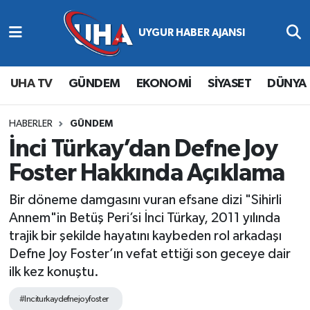
Abone Ol
Nöbetçi Eczaneler
UHA TV
GÜNDEM
EKONOMİ
SİYASET
DÜNYA
Gündem
Hava Durumu
Ekonomi
Namaz Vakitleri
HABERLER
GÜNDEM
İnci Türkay’dan Defne Joy
Magazin
Trafik Durumu
Foster Hakkında Açıklama
Siyaset
Süper Lig Puan Durumu ve Fikstür
Bir döneme damgasını vuran efsane dizi "Sihirli
Annem"in Betüş Peri’si İnci Türkay, 2011 yılında
Spor
Tüm Manşetler
trajik bir şekilde hayatını kaybeden rol arkadaşı
Defne Joy Foster’ın vefat ettiği son geceye dair
Yaşam
Son Dakika Haberleri
ilk kez konuştu.
Haber Arşivi
#Inciturkaydefnejoyfoster