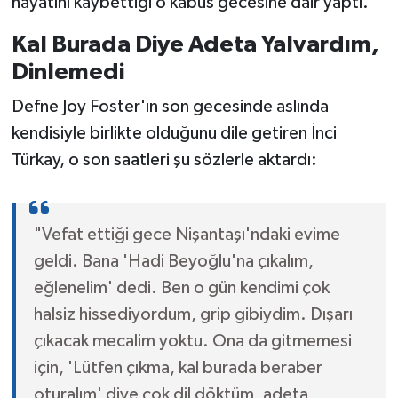
hayatını kaybettiği o kabus gecesine dair yaptı.
Kal Burada Diye Adeta Yalvardım,
Dinlemedi
Defne Joy Foster'ın son gecesinde aslında
kendisiyle birlikte olduğunu dile getiren İnci
Türkay, o son saatleri şu sözlerle aktardı:
"Vefat ettiği gece Nişantaşı'ndaki evime
geldi. Bana 'Hadi Beyoğlu'na çıkalım,
eğlenelim' dedi. Ben o gün kendimi çok
halsiz hissediyordum, grip gibiydim. Dışarı
çıkacak mecalim yoktu. Ona da gitmemesi
için, 'Lütfen çıkma, kal burada beraber
oturalım' diye çok dil döktüm, adeta