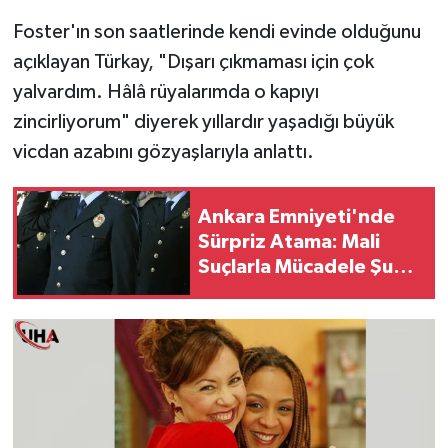
Foster'ın son saatlerinde kendi evinde olduğunu
açıklayan Türkay, "Dışarı çıkmaması için çok
yalvardım. Hâlâ rüyalarımda o kapıyı
zincirliyorum" diyerek yıllardır yaşadığı büyük
vicdan azabını gözyaşlarıyla anlattı.
Ankara Emniyeti'nde
Sürpriz Atama: Mali
Suçlarla Mücadele Şube
Müdürünün Yeri Değişti