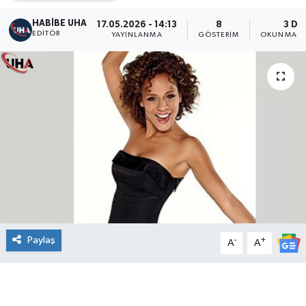
HABİBE UHA
17.05.2026 - 14:13
8
3 DK
EDITÖR
YAYINLANMA
GÖSTERIM
OKUNMA S
Paylaş
-
+
A
A