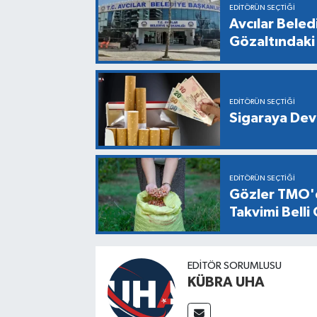
EDITÖRÜN SEÇTIĞI
Avcılar Bele
Gözaltındaki 
EDITÖRÜN SEÇTIĞI
Sigaraya Dev
EDITÖRÜN SEÇTIĞI
Gözler TMO'd
Takvimi Belli
EDİTÖR SORUMLUSU
KÜBRA UHA