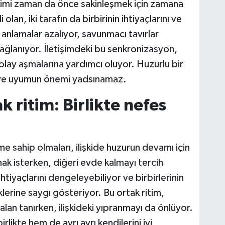
imi zaman da önce sakinleşmek için zamana
lan, iki tarafın da birbirinin ihtiyaçlarını ve
 anlamalar azalıyor, savunmacı tavırlar
 sağlanıyor. İletişimdeki bu senkronizasyon,
a kolay aşmalarına yardımcı oluyor. Huzurlu bir
ayış ve uyumun önemi yadsınamaz.
 ritim: Birlikte nefes
e sahip olmaları, ilişkide huzurun devamı için
ıkmak isterken, diğeri evde kalmayı tercih
ihtiyaçlarını dengeleyebiliyor ve birbirlerinin
lerine saygı gösteriyor. Bu ortak ritim,
alan tanırken, ilişkideki yıpranmayı da önlüyor.
rlikte hem de ayrı ayrı kendilerini iyi