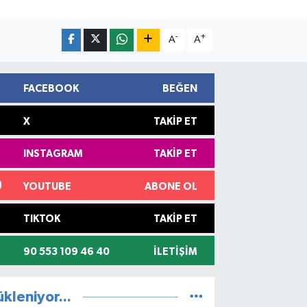
-
+
A
A
FACEBOOK
BEĞEN
X
TAKIP ET
INSTAGRAM
TAKIP ET
YOUTUBE
ABONE OL
TIKTOK
TAKIP ET
90 553 109 46 40
İLETIŞIM
ükleniyor...