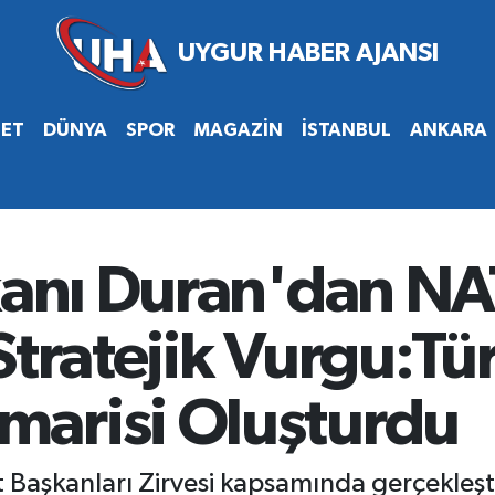
SET
DÜNYA
SPOR
MAGAZİN
İSTANBUL
ANKARA
şkanı Duran'dan N
Stratejik Vurgu:Tü
arisi Oluşturdu
aşkanları Zirvesi kapsamında gerçekleşti