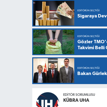
EDITÖRÜN SEÇTIĞI
Sigaraya Dev
EDITÖRÜN SEÇTIĞI
Gözler TMO'd
Takvimi Belli
EDITÖRÜN SEÇTIĞI
Bakan Gürlek,
EDİTÖR SORUMLUSU
KÜBRA UHA