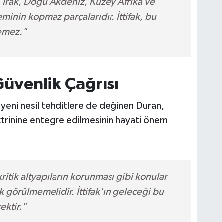
 Irak, Doğu Akdeniz, Kuzey Afrika ve
minin kopmaz parçalarıdır. İttifak, bu
remez."
Güvenlik Çağrısı
 yeni nesil tehditlere de değinen Duran,
rinine entegre edilmesinin hayati önem
ritik altyapıların korunması gibi konular
ak görülmemelidir. İttifak'ın geleceği bu
ektir."