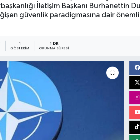
şkanlığı İletişim Başkanı Burhanettin Dura
 değişen güvenlik paradigmasına dair önemli
8
1
1 DK
GÖSTERIM
OKUNMA SÜRESI