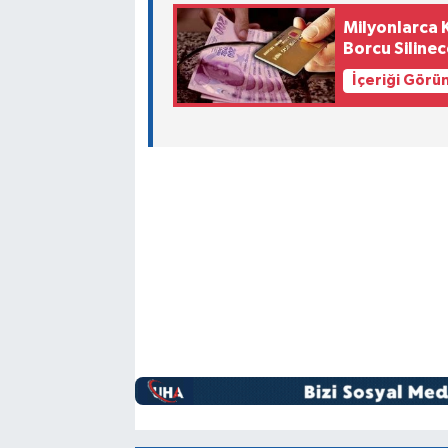
Milyonlarca K
Borcu Silinec
İçeriği Görü