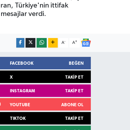
n, Türkiye'nin ittifak
 mesajlar verdi.
-
+
A
A
FACEBOOK
BEĞEN
X
TAKIP ET
INSTAGRAM
TAKIP ET
YOUTUBE
ABONE OL
TIKTOK
TAKIP ET