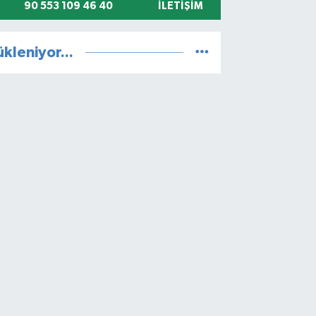
90 553 109 46 40
İLETIŞIM
ükleniyor...