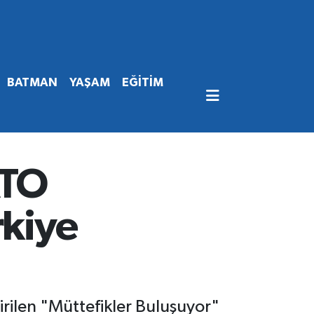
BATMAN
YAŞAM
EĞİTİM
ATO
rkiye
rilen "Müttefikler Buluşuyor"