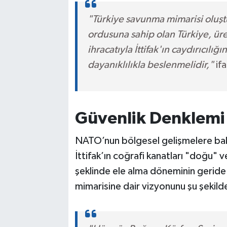
"Türkiye savunma mimarisi oluş
ordusuna sahip olan Türkiye, üre
ihracatıyla İttifak'ın caydırıcılığ
dayanıklılıkla beslenmelidir,"
ifa
Güvenlik Denklemi
NATO’nun bölgesel gelişmelere bakı
İttifak’ın coğrafi kanatları "doğu"
şeklinde ele alma döneminin geride k
mimarisine dair vizyonunu şu şekild