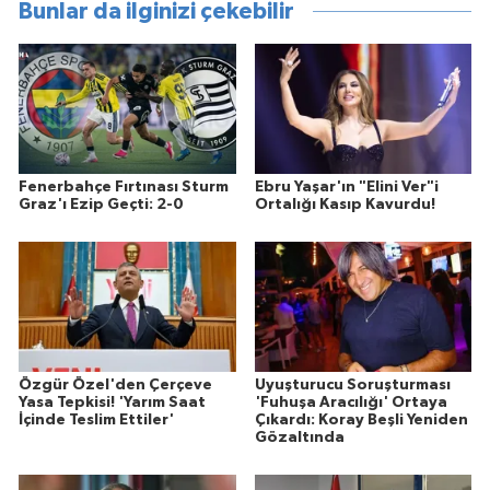
Bunlar da ilginizi çekebilir
Fenerbahçe Fırtınası Sturm
Ebru Yaşar'ın "Elini Ver"i
Graz'ı Ezip Geçti: 2-0
Ortalığı Kasıp Kavurdu!
Özgür Özel'den Çerçeve
Uyuşturucu Soruşturması
Yasa Tepkisi! 'Yarım Saat
'Fuhuşa Aracılığı' Ortaya
İçinde Teslim Ettiler'
Çıkardı: Koray Beşli Yeniden
Gözaltında