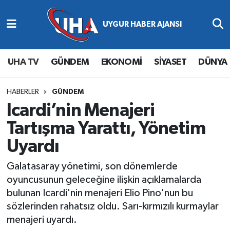
Abone Ol
Nöbetçi Eczaneler
UHA TV
GÜNDEM
EKONOMİ
SİYASET
DÜNYA
Gündem
Hava Durumu
Ekonomi
Namaz Vakitleri
HABERLER
GÜNDEM
Icardi’nin Menajeri
Magazin
Trafik Durumu
Tartışma Yarattı, Yönetim
Uyardı
Siyaset
Süper Lig Puan Durumu ve Fikstür
Galatasaray yönetimi, son dönemlerde
Spor
Tüm Manşetler
oyuncusunun geleceğine ilişkin açıklamalarda
bulunan Icardi'nin menajeri Elio Pino'nun bu
Yaşam
Son Dakika Haberleri
sözlerinden rahatsız oldu. Sarı-kırmızılı kurmaylar
menajeri uyardı.
Haber Arşivi