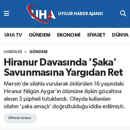
Abone Ol
Nöbetçi Eczaneler
UHA TV
GÜNDEM
EKONOMİ
SİYASET
DÜNYA
Gündem
Hava Durumu
Ekonomi
Namaz Vakitleri
HABERLER
GÜNDEM
Hiranur Davasında 'Şaka'
Magazin
Trafik Durumu
Savunmasına Yargıdan Ret
Siyaset
Süper Lig Puan Durumu ve Fikstür
Mersin’de silahla vurularak öldürülen 16 yaşındaki
Hiranur Nilgün Aygar’ın ölümüne ilişkin gözaltına
Spor
Tüm Manşetler
alınan 3 şüpheli tutuklandı. Olayda kullanılan
silahın 'şaka amaçlı' doğrultulduğu iddia edilmişti.
Yaşam
Son Dakika Haberleri
#Mersin hiranur
Haber Arşivi