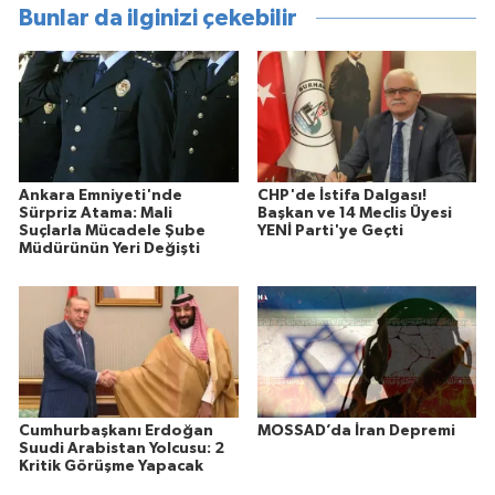
Bunlar da ilginizi çekebilir
Ankara Emniyeti'nde
CHP'de İstifa Dalgası!
Sürpriz Atama: Mali
Başkan ve 14 Meclis Üyesi
Suçlarla Mücadele Şube
YENİ Parti'ye Geçti
Müdürünün Yeri Değişti
Cumhurbaşkanı Erdoğan
MOSSAD’da İran Depremi
Suudi Arabistan Yolcusu: 2
Kritik Görüşme Yapacak