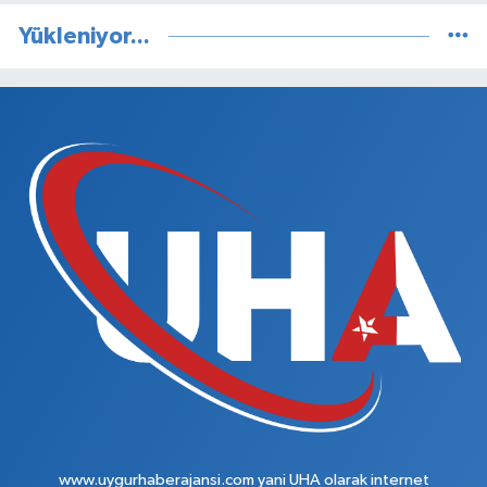
Yükleniyor...
www.uygurhaberajansi.com yani UHA olarak internet